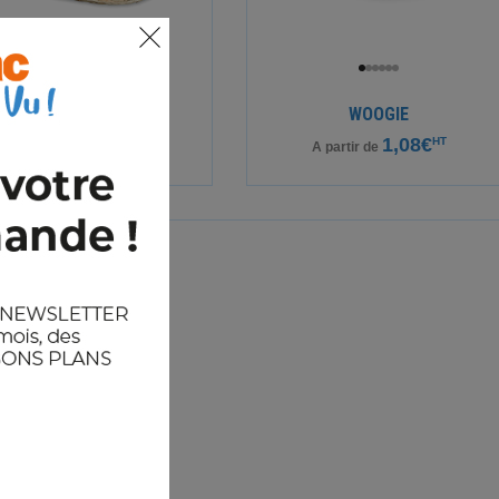
TEXAS
WOOGIE
3,50€
1,08€
HT
HT
A partir de
A partir de