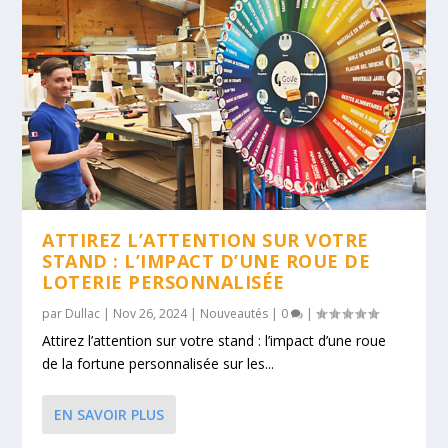
ATTIREZ L’ATTENTION SUR VOTRE
STAND : L’IMPACT D’UNE ROUE DE
LOTERIE PERSONNALISÉE
par
Dullac
|
Nov 26, 2024
|
Nouveautés
|
0
|
Attirez l’attention sur votre stand : l’impact d’une roue
de la fortune personnalisée sur les...
EN SAVOIR PLUS