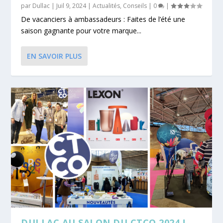
par
Dullac
|
Juil 9, 2024
|
Actualités
,
Conseils
|
0
|
De vacanciers à ambassadeurs : Faites de l’été une
saison gagnante pour votre marque...
EN SAVOIR PLUS
DULLAC AU SALON DU CTCO 2024 !