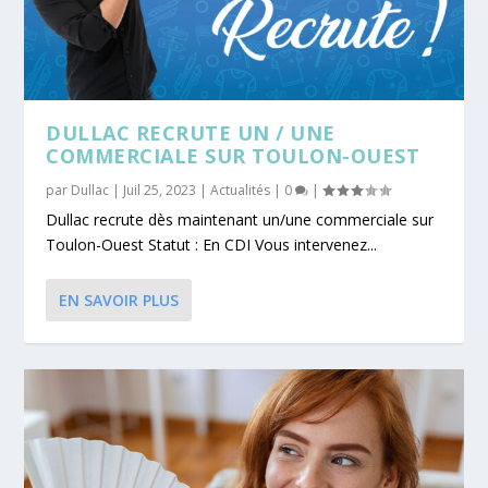
DULLAC RECRUTE UN / UNE
COMMERCIALE SUR TOULON-OUEST
par
Dullac
|
Juil 25, 2023
|
Actualités
|
0
|
Dullac recrute dès maintenant un/une commerciale sur
Toulon-Ouest Statut : En CDI Vous intervenez...
EN SAVOIR PLUS