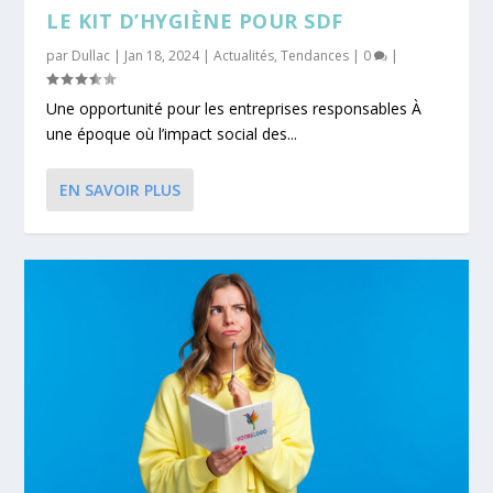
LE KIT D’HYGIÈNE POUR SDF
par
Dullac
|
Jan 18, 2024
|
Actualités
,
Tendances
|
0
|
Une opportunité pour les entreprises responsables À
une époque où l’impact social des...
EN SAVOIR PLUS