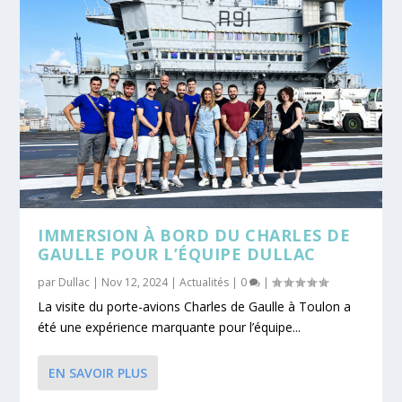
IMMERSION À BORD DU CHARLES DE
GAULLE POUR L’ÉQUIPE DULLAC
par
Dullac
|
Nov 12, 2024
|
Actualités
|
0
|
La visite du porte-avions Charles de Gaulle à Toulon a
été une expérience marquante pour l’équipe...
EN SAVOIR PLUS