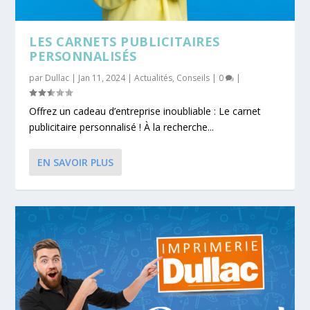
LES CARNETS PUBLICITAIRES
PERSONNALISÉS
par
Dullac
|
Jan 11, 2024
|
Actualités
,
Conseils
|
0
|
Offrez un cadeau d’entreprise inoubliable : Le carnet
publicitaire personnalisé ! À la recherche...
EN SAVOIR PLUS