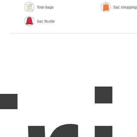
Tote-bags
Sac shopping
Sac ficelle