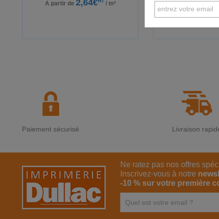
2,64€
3,
HT
A partir de
/ m²
A partir de
Paiement sécurisé
Livraison rapid
Ne ratez pas nos offres spéc
Inscrivez-vous à notre
newsl
-10 % sur votre première 