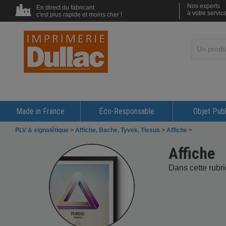
Nos experts
En direct du fabricant
à votre servic
c'est plus rapide et moins cher !
Made in France
Éco-Responsable
Objet Publ
PLV & signalétique
>
Affiche, Bache, Tyvek, Tissus
>
Affiche
>
Affiche
Dans cette rubr