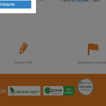
25,40€
A partir de
Pièce
demande)
6,34€
HT
A partir de
/ m²
Service PAO
Expédition sécuris