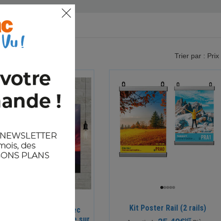
Trier par : Prix
Kit Poster Rail (2 rails)
pier satiné 200grs, avec
ssion Mat (ou brillante sur
HT