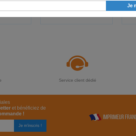
10€
5,11€
HT
HT
/ m²
A partir de
/ m²
e
Service client dédié
iales
etter
et bénéficiez de
commande !