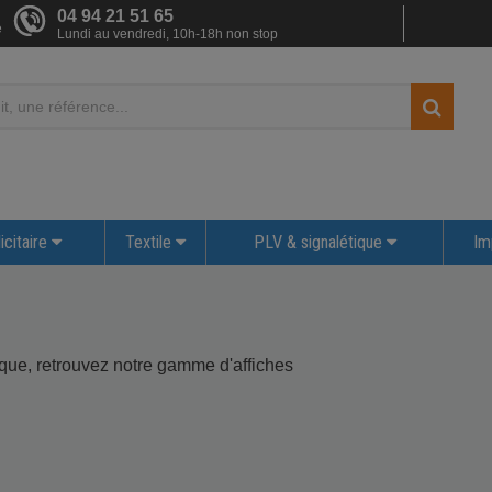
04 94 21 51 65
e
Lundi au vendredi, 10h-18h non stop
icitaire
Textile
PLV & signalétique
Im
ique, retrouvez notre gamme d'affiches