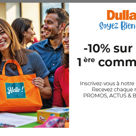
s bleu 115grs
Papier Affiche Fluo 115grs
Pa
impre