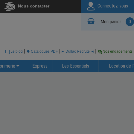
Connectez-vous
Nous contacter
Mon panier
0
|
|
|
Le blog
🡇 Catalogues PDF
► Dullac Recrute ◄
Nos engagements
primerie
Express
Les Essentiels
Location de 