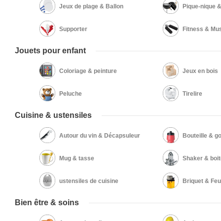
Jeux de plage & Ballon
Pique-nique 
Supporter
Fitness & Mus
Jouets pour enfant
Coloriage & peinture
Jeux en bois
Peluche
Tirelire
Cuisine & ustensiles
Autour du vin & Décapsuleur
Bouteille & g
Mug & tasse
Shaker & boi
ustensiles de cuisine
Briquet & Feu
Bien être & soins