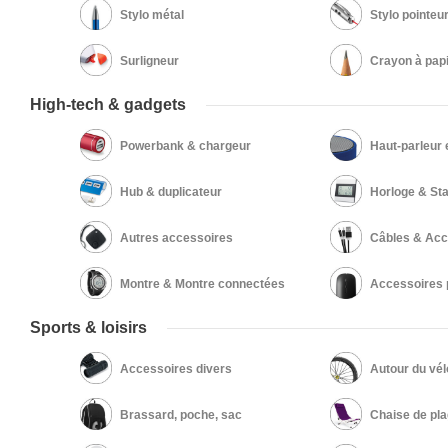
Stylo métal
Stylo pointeur
Surligneur
Crayon à pap
High-tech & gadgets
Powerbank & chargeur
Haut-parleur 
Hub & duplicateur
Horloge & St
Autres accessoires
Câbles & Acc
Montre & Montre connectées
Accessoires 
Sports & loisirs
Accessoires divers
Autour du vél
Brassard, poche, sac