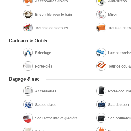
Accessoires divers
Anti-stress
Ensemble pour le bain
Miroir
Trousse de secours
Trousse de to
Cadeaux & Outils
Bricolage
Lampe torch
Porte-clés
Tour de cou 
Bagage & sac
Accessoires
Porte-docume
Sac de plage
Sac de sport
Sac isotherme et glacière
Sac ordinateu