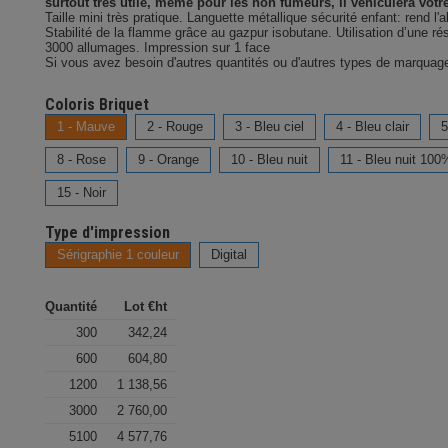
surtout très utile, même pour les non fumeurs, il véhiculera votr
Taille mini très pratique. Languette métallique sécurité enfant: rend l
Stabilité de la flamme grâce au gazpur isobutane. Utilisation d’une r
3000 allumages. Impression sur 1 face
Si vous avez besoin d'autres quantités ou d'autres types de marqua
Coloris Briquet
1 - Mauve
2 - Rouge
3 - Bleu ciel
4 - Bleu clair
5
8 - Rose
9 - Orange
10 - Bleu nuit
11 - Bleu nuit 100
15 - Noir
Type d'impression
Sérigraphie 1 couleur
Digital
Quantité
Lot €ht
300
342,24
600
604,80
1200
1 138,56
3000
2 760,00
5100
4 577,76