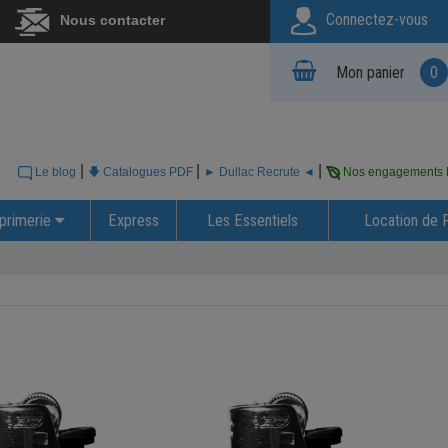
Connectez-vous
Nous contacter
Mon panier
0
|
|
|
Le blog
🡇 Catalogues PDF
► Dullac Recrute ◄
Nos engagements
primerie
Express
Les Essentiels
Location de 