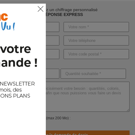
Demandez un chiffrage personnalisé
RÉPONSE EXPRESS
ndre un ou plusieurs fichiers (max 200 Mo) :