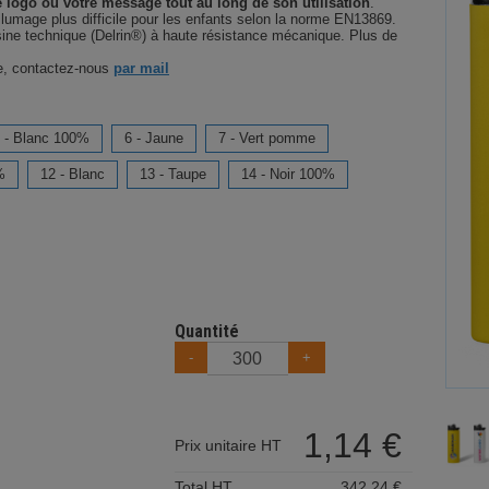
e logo ou votre message tout au long de son utilisation
.
'allumage plus difficile pour les enfants selon la norme EN13869.
ésine technique (Delrin®) à haute résistance mécanique. Plus de
ge, contactez-nous
par mail
 - Blanc 100%
6 - Jaune
7 - Vert pomme
%
12 - Blanc
13 - Taupe
14 - Noir 100%
Quantité
-
+
1,14 €
Prix unitaire HT
Total HT
342,24 €