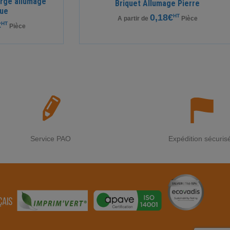
large allumage
Briquet Allumage Pierre
que
0,18€
HT
A partir de
Pièce
€
HT
Pièce
Service PAO
Expédition sécuris