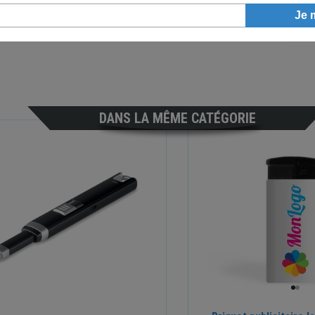
En n
et n
DANS LA MÊME CATÉGORIE