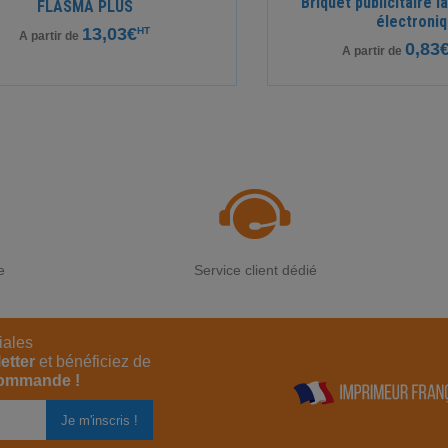
Briquet publicitaire 
FLASMA PLUS
électroni
13,03€
HT
A partir de
0,83
A partir de
e
Service client dédié
iales
etter
et bénéficiez de
commande !