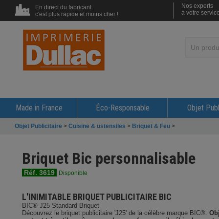
Nos experts
En direct du fabricant
à votre servic
c'est plus rapide et moins cher !
Made in France
Éco-Responsable
Objet Publ
Objet Publicitaire
>
Cuisine & ustensiles
>
Briquet & Feu
>
Briquet Bic personnalisable
Réf. 3619
Disponible
L'INIMITABLE BRIQUET PUBLICITAIRE BIC
BIC® J25 Standard Briquet
Découvrez le briquet publicitaire 'J25' de la célèbre marque BIC®.
Obj