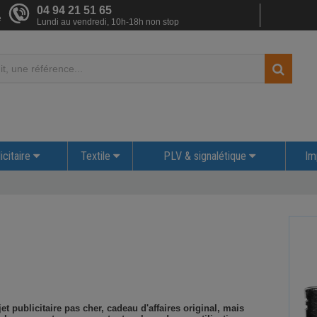
04 94 21 51 65
e
Lundi au vendredi, 10h-18h non stop
icitaire
Textile
PLV & signalétique
Im
et publicitaire pas cher, cadeau d'affaires original, mais