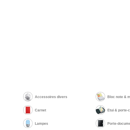
Accessoires divers
Bloc note &
Carnet
Etui & porte-
Lampes
Porte-docum