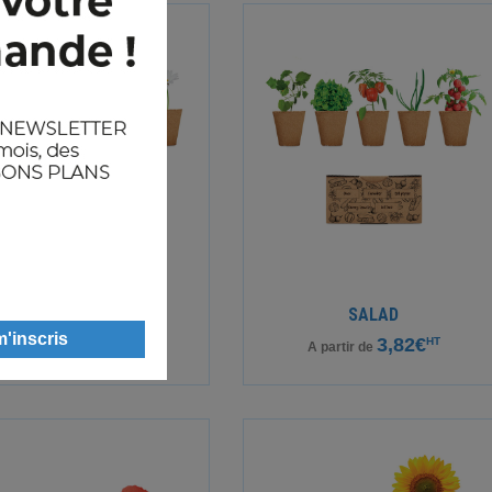
FLOWERS
SALAD
5,43€
3,82€
HT
HT
A partir de
A partir de