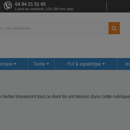
04 94 21 51 65
e
Lundi au vendredi, 10h-18h non stop
icitaire
Textile
PLV & signalétique
Im
n herbe trouveront tout ce dont ils ont besoin dans cette rubrique