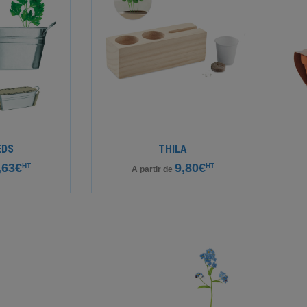
EDS
THILA
,63€
9,80€
HT
HT
A partir de