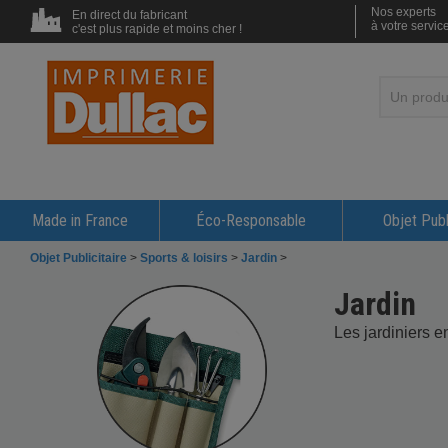
Nos experts
En direct du fabricant
à votre servic
c'est plus rapide et moins cher !
Made in France
Éco-Responsable
Objet Publ
Objet Publicitaire
>
Sports & loisirs
>
Jardin
>
Jardin
Les jardiniers e