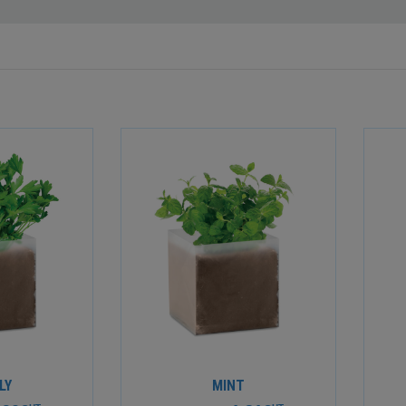
LY
MINT