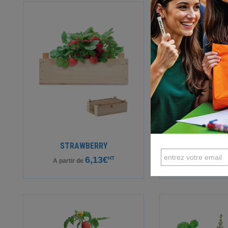
STRAWBERRY
FLOWER
6,13€
3
HT
A partir de
A partir de