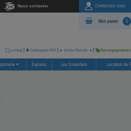
Connectez-vous
Nous contacter
Mon panier
0
|
|
|
Le blog
🡇 Catalogues PDF
► Dullac Recrute ◄
Nos engagements
primerie
Express
Les Essentiels
Location de 
.