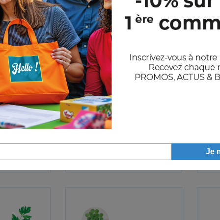
POT
SEEDLOPEBEE
,28€
0,86€
HT
HT
A partir de