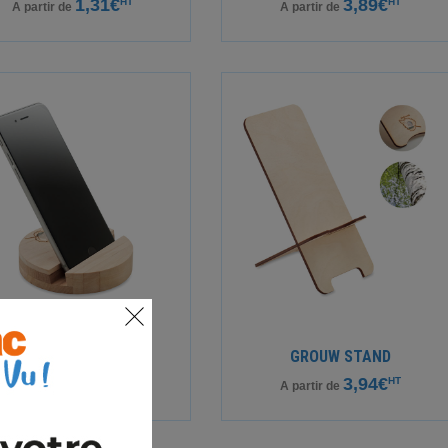
1,31€
3,89€
HT
HT
A partir de
A partir de
GROW ROUND STAND
GROUW STAND
3,19€
3,94€
HT
HT
A partir de
A partir de