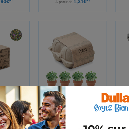
,90€
1,31€
HT
HT
A partir de
I
CRESS
,09€
3,56€
HT
HT
A partir de