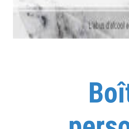
Boî
pers