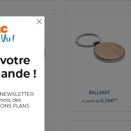
BOAT
BALLARAT
0,53€
HT
0,76€
HT
A partir de
A partir de