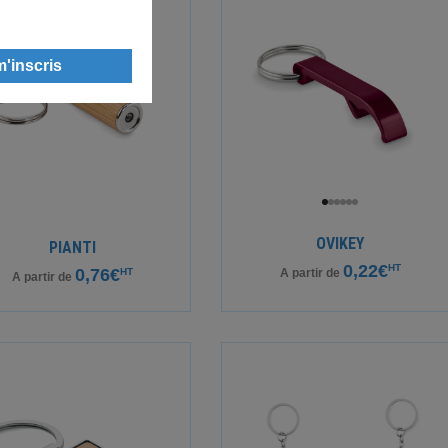
OVIKEY
PIANTI
0,22€
HT
0,76€
HT
A partir de
A partir de