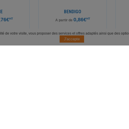
IE
BENDIGO
,76€
0,86€
HT
HT
A partir de
alité de votre visite, vous proposer des services et offres adaptés ainsi que des opt
NG
HARROBS
,46€
1,13€
HT
HT