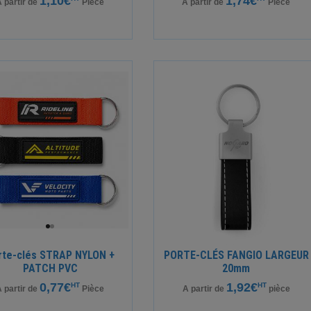
1,10€
1,74€
 partir de
Pièce
A partir de
Pièce
rte-clés STRAP NYLON +
PORTE-CLÉS FANGIO LARGEUR
PATCH PVC
20mm
0,77€
1,92€
HT
HT
 partir de
Pièce
A partir de
pièce