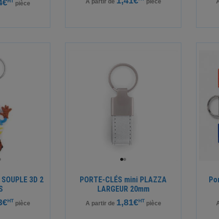
1,41€
4€
HT
A partir de
pièce
A
pièce
 SOUPLE 3D 2
PORTE-CLÉS mini PLAZZA
Po
S
LARGEUR 20mm
3€
1,81€
HT
HT
pièce
A partir de
pièce
A