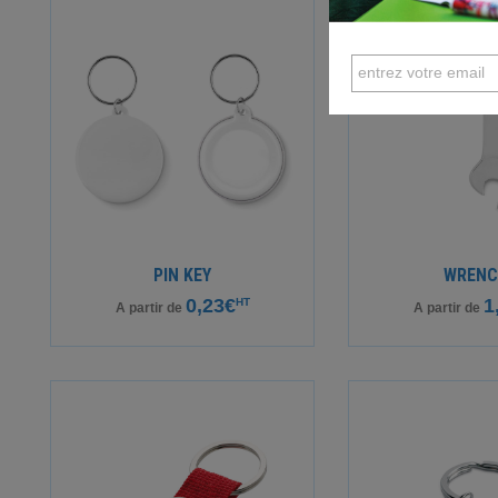
PIN KEY
WRENC
0,23€
1
HT
A partir de
A partir de