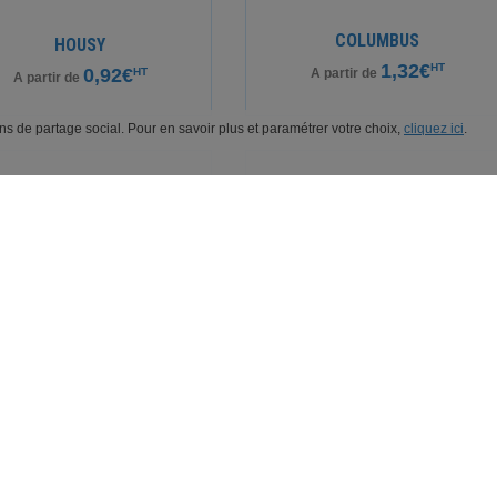
COLUMBUS
HOUSY
1,32€
HT
0,92€
HT
A partir de
A partir de
ions de partage social. Pour en savoir plus et paramétrer votre choix,
cliquez ici
.
GLOBY
TRUCKY
1,09€
1,47€
HT
HT