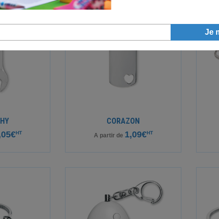
HY
CORAZON
,05€
1,09€
HT
HT
A partir de