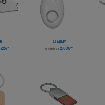
ER
ALARMY
,22€
2,03€
HT
HT
A partir de