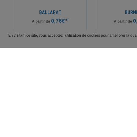
BALLARAT
BURN
0,76€
0
HT
A partir de
A partir de
En visitant ce site, vous acceptez l'utilisation de cookies pour améliorer la qu
TECH
EURI
0,76€
HT
1
A partir de