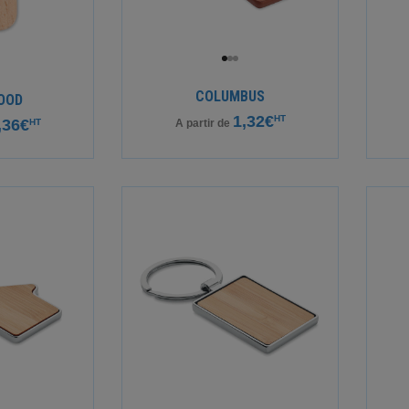
COLUMBUS
OOD
1,32€
HT
,36€
HT
A partir de