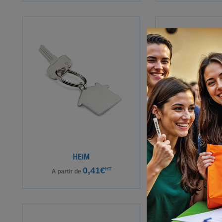
TEC
HEIM
0
0,41€
HT
A partir de
A partir de