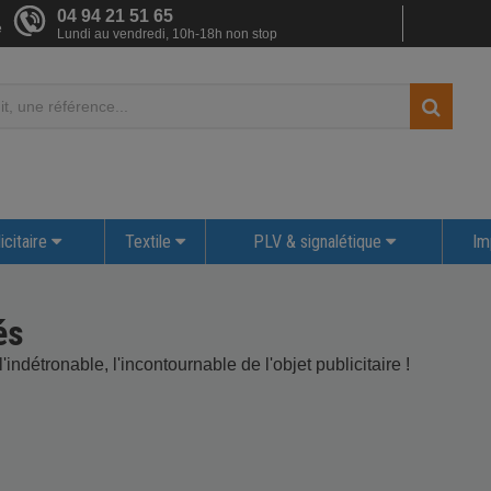
04 94 21 51 65
e
Lundi au vendredi, 10h-18h non stop
icitaire
Textile
PLV & signalétique
Im
és
indétronable, l'incontournable de l'objet publicitaire !