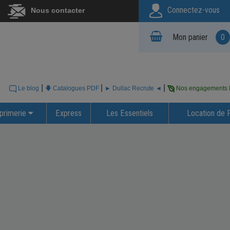
Connectez-vous
Nous contacter
Mon panier
0
|
|
|
Le blog
🡇 Catalogues PDF
► Dullac Recrute ◄
Nos engagements
primerie
Express
Les Essentiels
Location de 