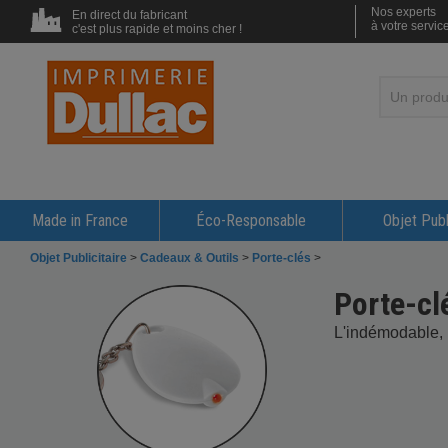
Nos experts
En direct du fabricant
à votre servic
c'est plus rapide et moins cher !
Made in France
Éco-Responsable
Objet Publ
Objet Publicitaire
>
Cadeaux & Outils
>
Porte-clés
>
Porte-cl
L'indémodable, l'