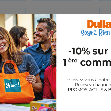
H
RECTANGLO
,76€
HT
1,20€
HT
A partir de