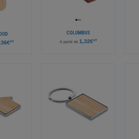
COLUMBUS
OOD
1,32€
HT
,36€
HT
A partir de