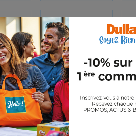
H
RECTANGLO
,76€
HT
1,20€
HT
A partir de