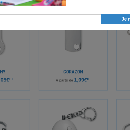
HY
CORAZON
,05€
1,09€
HT
HT
A partir de