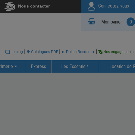
Connectez-vous
Nous contacter
Mon panier
0
|
|
|
Le blog
🡇 Catalogues PDF
► Dullac Recrute ◄
Nos engagements
rimerie
Express
Les Essentiels
Location de 