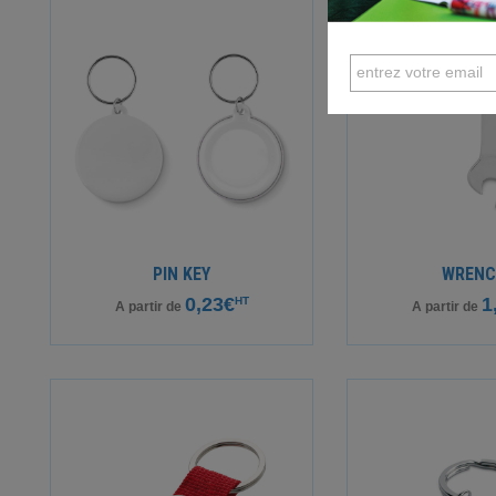
PIN KEY
WRENC
0,23€
1
HT
A partir de
A partir de