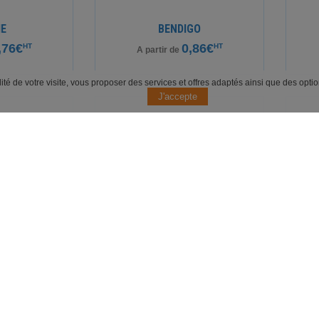
IE
BENDIGO
,76€
0,86€
HT
HT
A partir de
alité de votre visite, vous proposer des services et offres adaptés ainsi que des opt
NG
HARROBS
,46€
1,13€
HT
HT