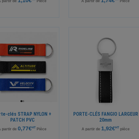
1,10€
1,74€
 partir de
Pièce
A partir de
Pièce
rte-clés STRAP NYLON +
PORTE-CLÉS FANGIO LARGEUR
PATCH PVC
20mm
0,77€
1,92€
HT
HT
 partir de
Pièce
A partir de
pièce