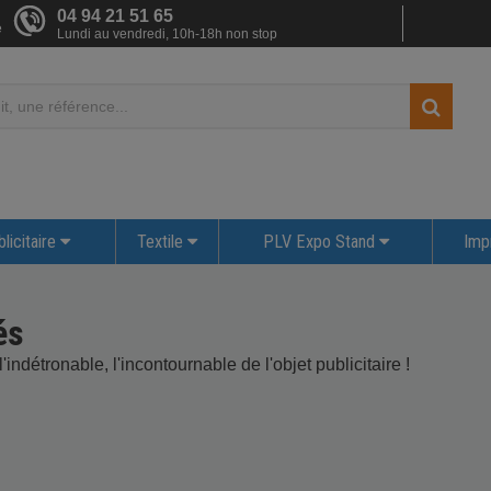
04 94 21 51 65
e
Lundi au vendredi, 10h-18h non stop
licitaire
Textile
PLV Expo Stand
Imp
és
indétronable, l'incontournable de l'objet publicitaire !