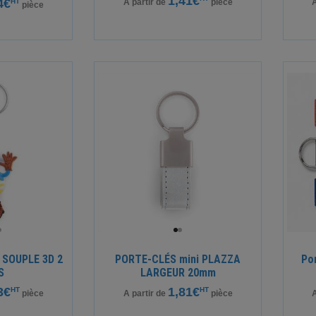
1,41€
4€
HT
A partir de
pièce
A
pièce
 SOUPLE 3D 2
PORTE-CLÉS mini PLAZZA
Po
S
LARGEUR 20mm
3€
1,81€
HT
HT
pièce
A partir de
pièce
A