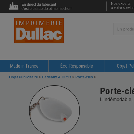
Nos experts
En direct du fabricant
à votre servic
c'est plus rapide et moins cher !
Made in France
Éco-Responsable
Objet Pub
Objet Publicitaire
>
Cadeaux & Outils
>
Porte-clés
>
Porte-cl
L'indémodable, l'