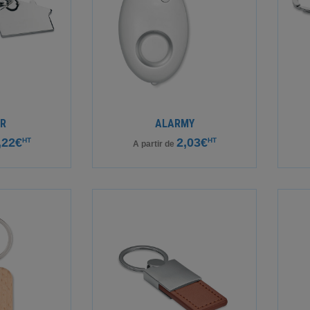
ER
ALARMY
,22€
2,03€
HT
HT
A partir de