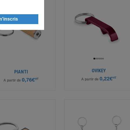
OVIKEY
PIANTI
0,22€
HT
0,76€
HT
A partir de
A partir de