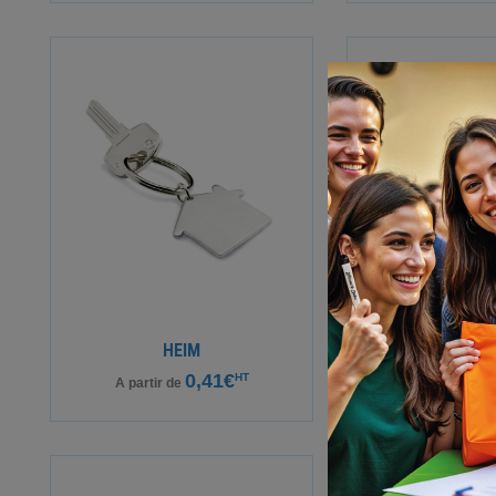
TEC
HEIM
0
0,41€
HT
A partir de
A partir de