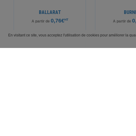
BALLARAT
BURN
0,76€
0
HT
A partir de
A partir de
En visitant ce site, vous acceptez l'utilisation de cookies pour améliorer la qu
TECH
EURI
0,76€
HT
1
A partir de