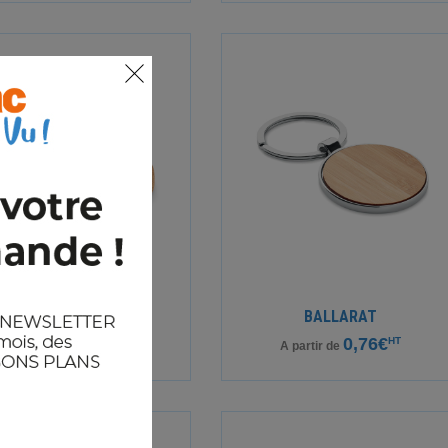
BOAT
BALLARAT
0,53€
HT
0,76€
HT
A partir de
A partir de