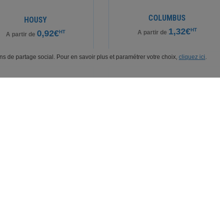
COLUMBUS
HOUSY
1,32€
HT
0,92€
HT
A partir de
A partir de
ions de partage social. Pour en savoir plus et paramétrer votre choix,
cliquez ici
.
GLOBY
TRUCKY
1,09€
1,47€
HT
HT