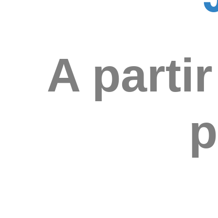
A parti
p