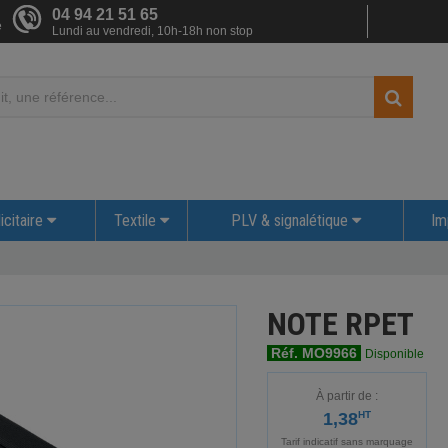
04 94 21 51 65
e
Lundi au vendredi, 10h-18h non stop
icitaire
Textile
PLV & signalétique
Im
NOTE RPET
Réf. MO9966
Disponible
À partir de :
1,38
HT
Tarif indicatif sans marquage