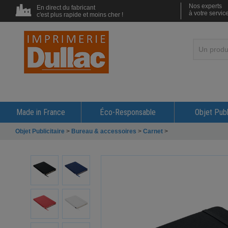
Nos experts
En direct du fabricant
à votre servic
c'est plus rapide et moins cher !
Made in France
Éco-Responsable
Objet Publ
Objet Publicitaire
>
Bureau & accessoires
>
Carnet
>