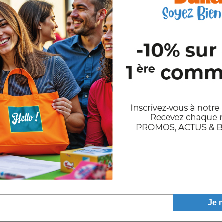
●
10963
●
6919
●
8475
●
3740