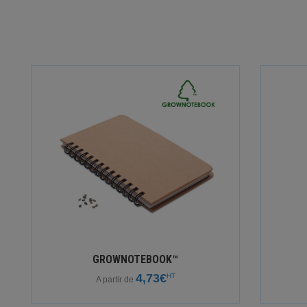
GROWNOTEBOOK™
4,73€
HT
A partir de