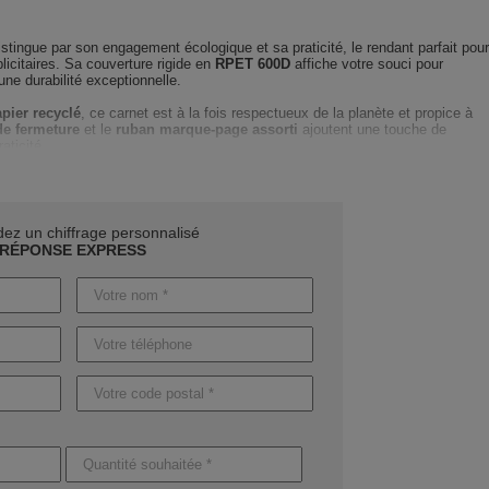
stingue par son engagement écologique et sa praticité, le rendant parfait pour
citaires. Sa couverture rigide en
RPET 600D
affiche votre souci pour
une durabilité exceptionnelle.
pier recyclé
, ce carnet est à la fois respectueux de la planète et propice à
de fermeture
et le
ruban marque-page assorti
ajoutent une touche de
raticité.
 ce carnet A5 saura porter votre image de marque dans divers contextes
s optimisées, 21X14X1,3 cm, en font un compagnon parfait pour vos clients 
t vos valeurs écologiques.
z un chiffrage personnalisé
r personnaliser
votre carnet selon vos besoins spécifiques
.
Notre équipe
RÉPONSE EXPRESS
ne à chaque étape, du choix du marquage optimal à la création de la
 réactif et personnalisé.
unité de
mettre en valeur votre entreprise avec ce carnet A5 RPET 600D
.
re devis rapide et personnalisé
pour découvrir comment intégrer cet objet
ie de communication.
nt en fonction de la quantité : 4 jours ouvrables pour des produits sans
s pour des produits avec personnalisation. Pour des besoins urgents, nous
on express sur demande.