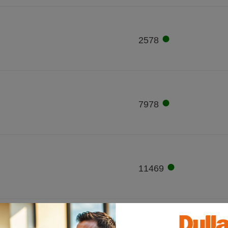
●
2578
●
7978
●
11469