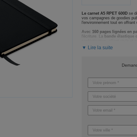
Le carnet A5 RPET 600D
se di
vos campagnes de goodies publi
l'environnement tout en offrant 
Avec
160 pages lignées en pa
l'écriture. La
bande élastique 
sophistication, alliant style et p
▼ Lire la suite
Idéal pour être personnalisé
,
professionnels. Ses dimension
collaborateurs, tout en reflétan
Demande
Profitez de notre expertise pou
professionnelle
vous accompag
maquette, garantissant un suivi
Ne laissez pas passer l'opport
Demandez dès maintenant
vot
publicitaire dans votre stratég
Concernant les délais, ils varie
marquage et entre 8 et 12 jour
offrons une option de producti
Caractéristiques du produit :
Référence : MO9966
Nom : NOTE RPET