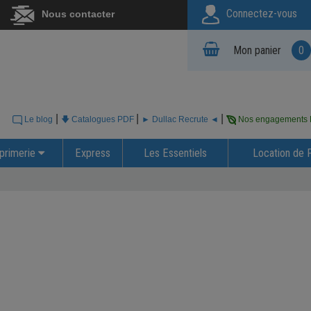
Connectez-vous
Nous contacter
Mon panier
0
|
|
|
Le blog
🡇 Catalogues PDF
► Dullac Recrute ◄
Nos engagements
primerie
Express
Les Essentiels
Location de 