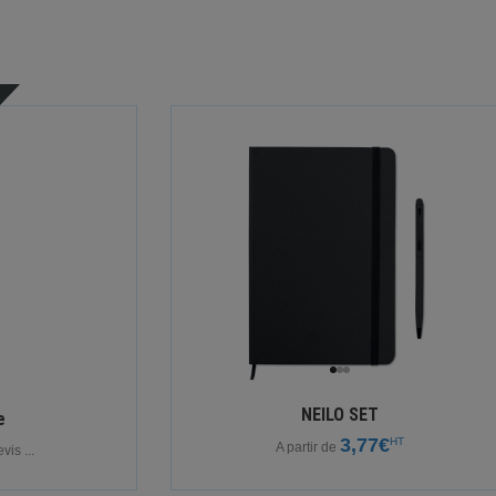
NEILO SET
e
3,77€
HT
A partir de
is ...