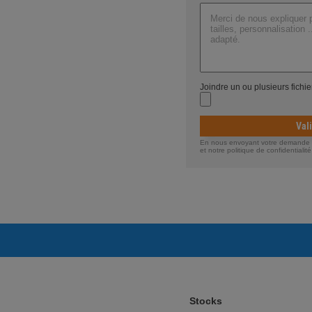
Dimensions : 21X14X1,3 CM
Joindre un ou plusieurs fichi
Val
En nous envoyant votre demande de
et notre politique de confidentiali
Stocks