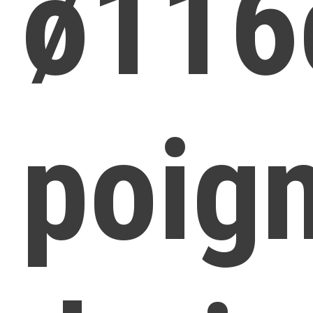
ø11
poig