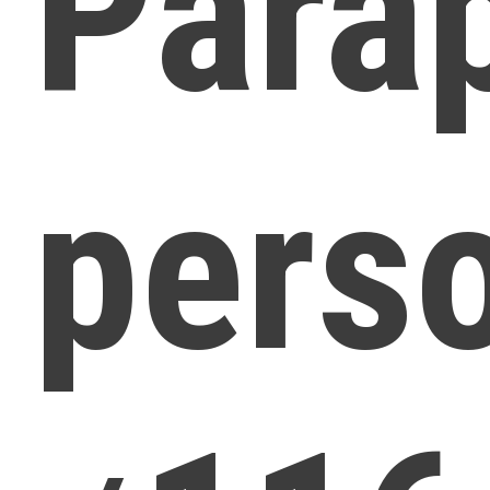
Parap
pers