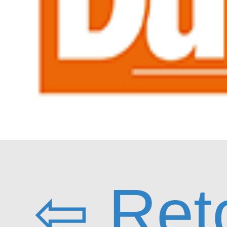
⇦ Ret