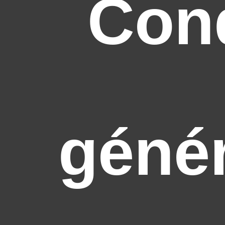
Cond
génér