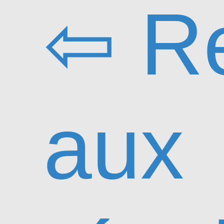
⇦ Re
aux