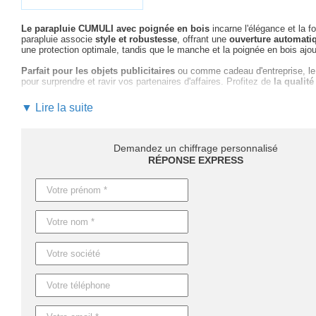
Le parapluie CUMULI avec poignée en bois
incarne l'élégance et la 
parapluie associe
style et robustesse
, offrant une
ouverture automati
une protection optimale, tandis que le manche et la poignée en bois ajou
Parfait pour les objets publicitaires
ou comme cadeau d'entreprise, le p
pour surprendre et ravir vos partenaires d'affaires. Profitez de
la qualité
En optant pour la personnalisation de ce parapluie, vous bénéficiez de
l
▼ Lire la suite
choix des couleurs et du marquage optimal pour maximiser l'impact de vo
profiterez d'
un suivi personnalisé et réactif
.
Ne passer pas à côté de l'opportunité de
marquer les esprits avec le 
Demandez un chiffrage personnalisé
découvrez comment cet accessoire peut devenir
un élément phare de 
RÉPONSE EXPRESS
Les délais de livraison peuvent varier en fonction de la quantité
: co
articles personnalisés. Sur demande, nous pouvons accélérer la produc
Caractéristiques du produit :
Référence : KC5131
Nom : CUMULI
Dimensions : Ø103X89.5CM