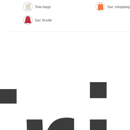
Tote-bags
Sac shopping
Sac ficelle