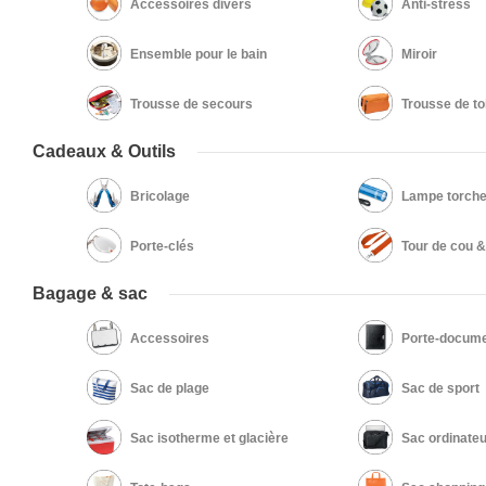
Accessoires divers
Anti-stress
Ensemble pour le bain
Miroir
Trousse de secours
Trousse de to
Cadeaux & Outils
Bricolage
Lampe torch
Porte-clés
Tour de cou 
Bagage & sac
Accessoires
Porte-docume
Sac de plage
Sac de sport
Sac isotherme et glacière
Sac ordinateu