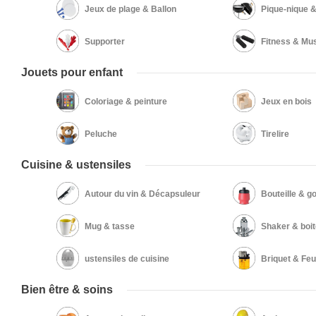
Jeux de plage & Ballon
Pique-nique 
Supporter
Fitness & Mus
Jouets pour enfant
Coloriage & peinture
Jeux en bois
Peluche
Tirelire
Cuisine & ustensiles
Autour du vin & Décapsuleur
Bouteille & g
Mug & tasse
Shaker & boi
ustensiles de cuisine
Briquet & Feu
Bien être & soins