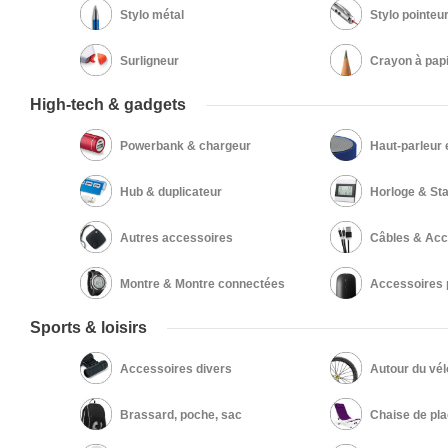
Stylo métal
Stylo pointeur
Surligneur
Crayon à pap
High-tech & gadgets
Powerbank & chargeur
Haut-parleur 
Hub & duplicateur
Horloge & St
Autres accessoires
Câbles & Acc
Montre & Montre connectées
Accessoires 
Sports & loisirs
Accessoires divers
Autour du vél
Brassard, poche, sac