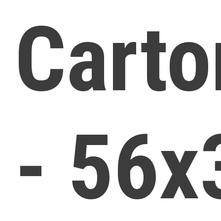
Cart
- 56x