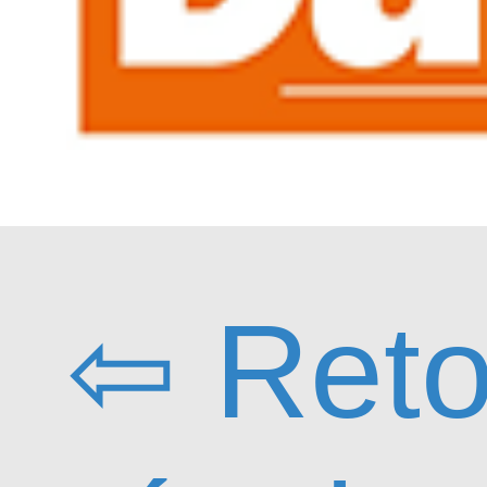
⇦ Reto