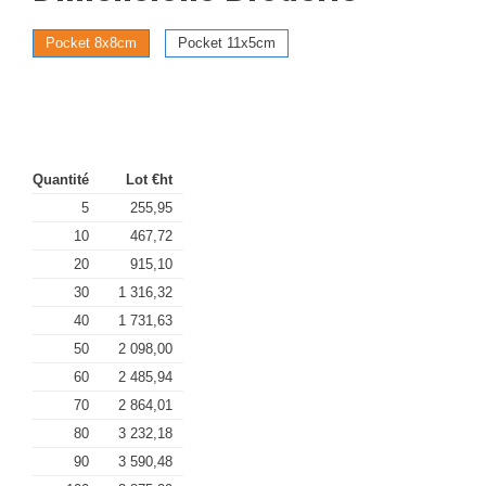
Pocket 8x8cm
Pocket 11x5cm
Quantité
Lot €ht
5
255,95
10
467,72
20
915,10
30
1 316,32
40
1 731,63
50
2 098,00
60
2 485,94
70
2 864,01
80
3 232,18
90
3 590,48