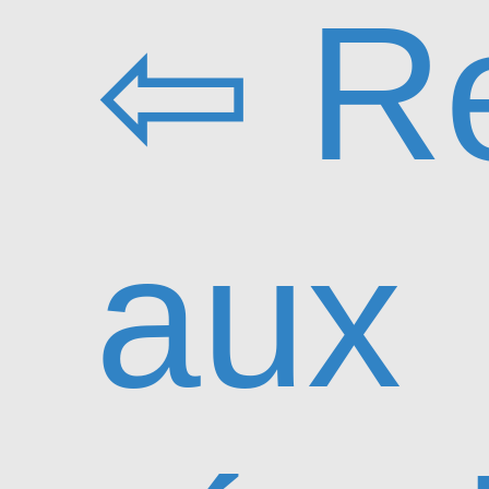
⇦ Re
aux