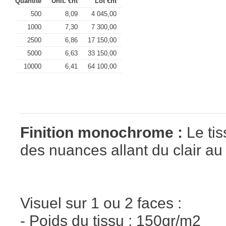
Quantité
Unit. €ht
Lot €ht
500
8,09
4 045,00
1000
7,30
7 300,00
2500
6,86
17 150,00
5000
6,63
33 150,00
10000
6,41
64 100,00
Finition monochrome :
Le tis
des nuances allant du clair au
Visuel sur 1 ou 2 faces :
- Poids du tissu : 150gr/m2