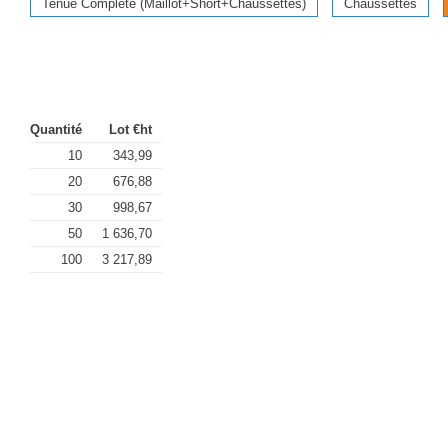
Tenue Complète (Maillot+Short+Chaussettes)
Chaussettes
Quantité
Lot €ht
10
343,99
20
676,88
30
998,67
50
1 636,70
100
3 217,89