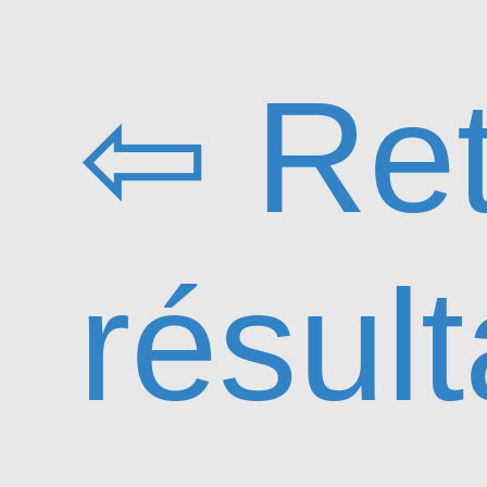
⇦ Ret
résult