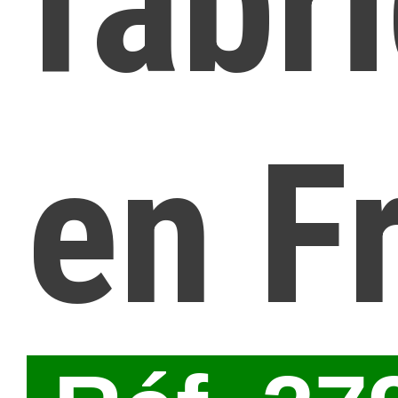
fabr
en F