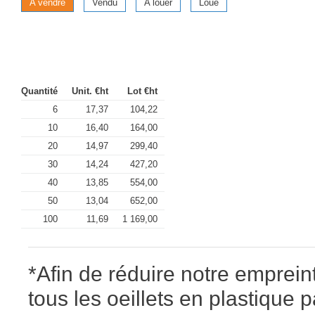
A vendre
Vendu
A louer
Loué
Quantité
Unit. €ht
Lot €ht
6
17,37
104,22
10
16,40
164,00
20
14,97
299,40
30
14,24
427,20
40
13,85
554,00
50
13,04
652,00
100
11,69
1 169,00
*Afin de réduire notre emprei
tous les oeillets en plastique 