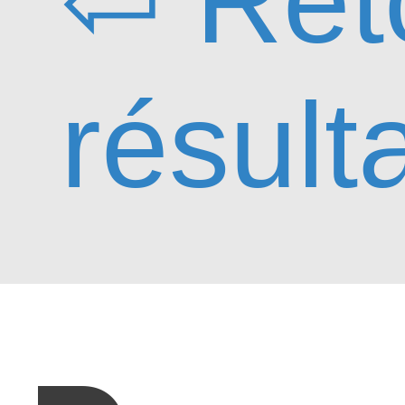
⇦ Ret
résult