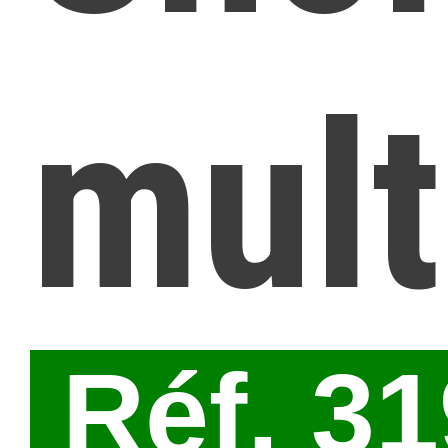
mult
Réf. 3