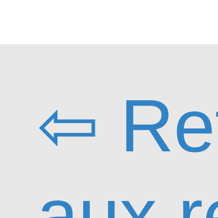
⇦ Re
aux r