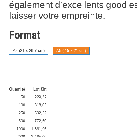
également d’excellents goodies
laisser votre empreinte.
Format
A4 (21 x 29.7 cm)
A5 ( 15 x 21 cm)
Quantité
Lot €ht
50
229,32
100
318,03
250
592,22
500
772,50
1000
1 361,96
2000
2 465,00