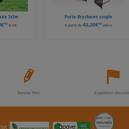
isée 3x3m
Porte-Brochures souple
3€
43,20€
HT
HT
le lot
A partir de
pièce
Service PAO
Expédition sécuris