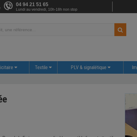
04 94 21 51 65
e
Lundi au vendredi, 10h-18h non stop
icitaire
Textile
PLV & signalétique
Im
ée