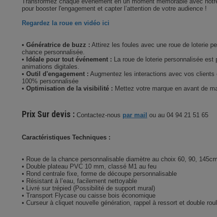
Transformez chaque événement en un moment mémorable avec notre Rou
pour booster l'engagement et capter l’attention de votre audience !
Regardez la roue en vidéo ici
• Génératrice de buzz :
Attirez les foules avec une roue de loterie 
chance personnalisée.
• Idéale pour tout événement :
La roue de loterie personnalisée est 
animations digitales.
• Outil d'engagement :
Augmentez les interactions avec vos clients e
100% personnalisée
• Optimisation de la visibilité :
Mettez votre marque en avant de man
Prix Sur devis :
Contactez-nous
par mail
ou au 04 94 21 51 65
Caractéristiques Techniques :
• Roue de la chance personnalisable diamètre au choix 60, 90, 145cm
• Double plateau PVC 10 mm, classé M1 au feu
• Rond centrale fixe, forme de découpe personnalisable
• Résistant à l’eau, facilement nettoyable
• Livré sur trépied (Possibilité de support mural)
• Transport Flycase ou caisse bois économique
• Curseur à cliquet nouvelle génération, rappel à ressort et double roul