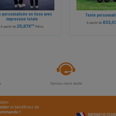
 personnalisée en tissu avec
Tente personnal
impression totale
833,0
A partir de
25,87€
HT
A partir de
Pièce
e
Service client dédié
iales
etter
et bénéficiez de
commande !