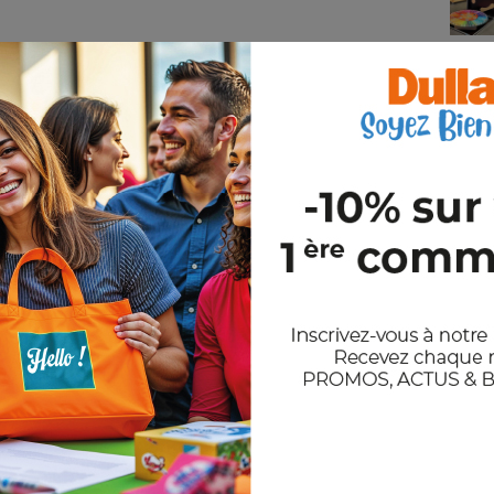
Quantité
-
+
Joi