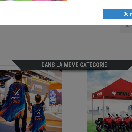
En n
et n
DANS LA MÊME CATÉGORIE