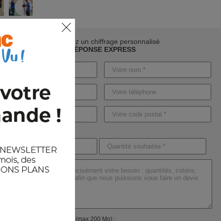
Demandez un chiffrage personnalisé
RÉPONSE EXPRESS
ndre un ou plusieurs fichiers (max 200 Mo) :