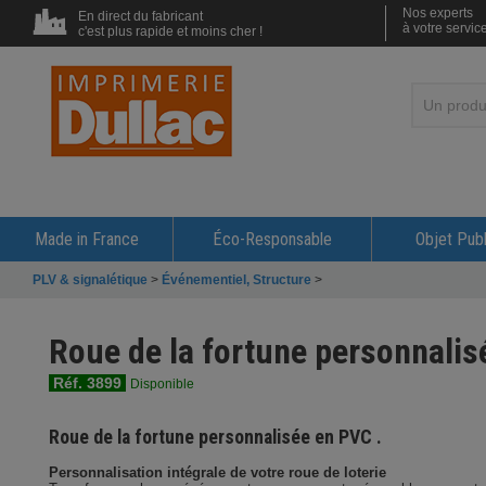
Nos experts
En direct du fabricant
à votre servic
c'est plus rapide et moins cher !
Made in France
Éco-Responsable
Objet Publ
PLV & signalétique
>
Événementiel, Structure
>
Roue de la fortune personnalis
Réf. 3899
Disponible
Roue de la fortune personnalisée en PVC
.
Personnalisation intégrale de votre roue de loterie