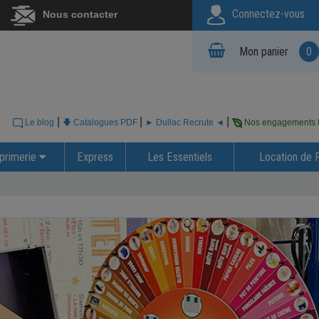
Connectez-vous
Nous contacter
Mon panier
0
|
|
|
Le blog
🡇 Catalogues PDF
► Dullac Recrute ◄
Nos engagements
primerie
Express
Les Essentiels
Location de 