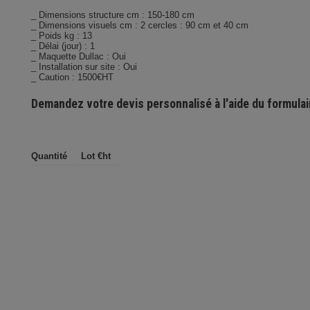
_ Dimensions structure cm : 150-180 cm
_ Dimensions visuels cm : 2 cercles : 90 cm et 40 cm
_ Poids kg : 13
_ Délai (jour) : 1
_ Maquette Dullac : Oui
_ Installation sur site : Oui
_ Caution : 1500€HT
Demandez votre devis personnalisé à l'aide du formulai
Quantité
Lot €ht