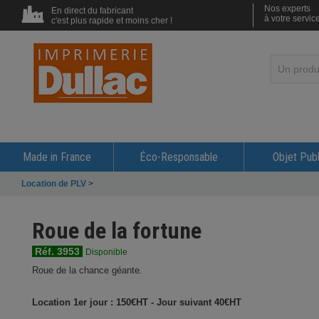
Nos experts
En direct du fabricant
à votre servic
c'est plus rapide et moins cher !
Made in France
Éco-Responsable
Objet Publ
Location de PLV
>
Roue de la fortune
Réf. 3953
Disponible
Roue de la chance géante.
Location 1er jour : 150€HT - Jour suivant 40€HT