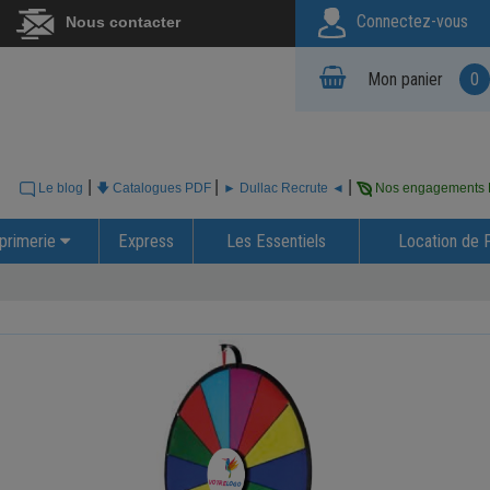
Connectez-vous
Nous contacter
Mon panier
0
|
|
|
Le blog
🡇 Catalogues PDF
► Dullac Recrute ◄
Nos engagements
primerie
Express
Les Essentiels
Location de 