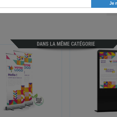
En n
et n
DANS LA MÊME CATÉGORIE