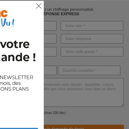
Demandez un chiffrage personnalisé
RÉPONSE EXPRESS
ndre un ou plusieurs fichiers (max 200 Mo) :