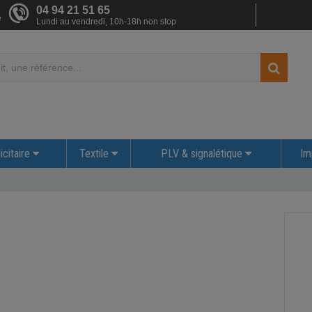
04 94 21 51 65
e
Lundi au vendredi, 10h-18h non stop
icitaire
Textile
PLV & signalétique
Im