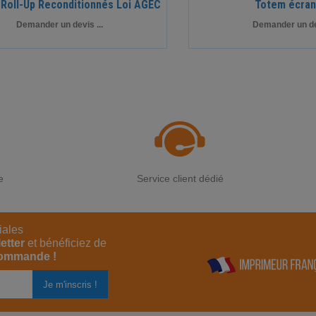
 Roll-Up Reconditionnés Loi AGEC
Totem écran
Demander un devis ...
Demander un dev
e
Service client dédié
iales
etter
et bénéficiez de
commande !