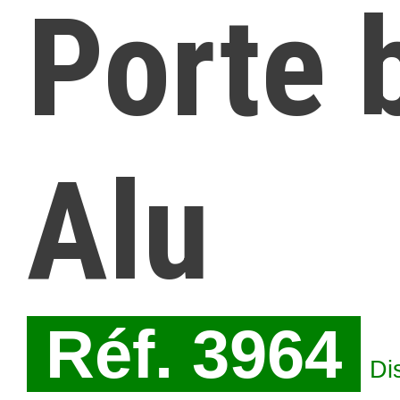
Porte 
Alu
Réf. 3964
Di