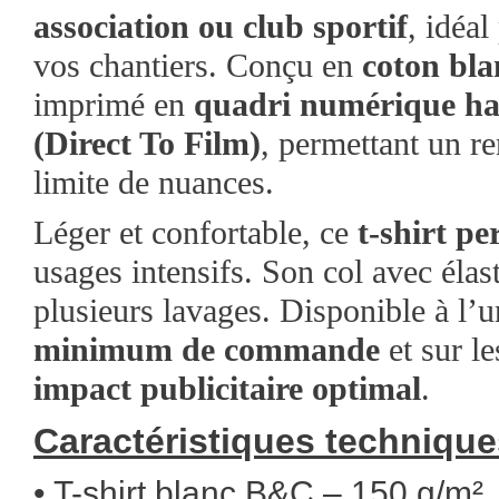
association ou club sportif
, idéa
vos chantiers. Conçu en
coton bl
imprimé en
quadri numérique hau
(Direct To Film)
, permettant un re
limite de nuances.
Léger et confortable, ce
t-shirt pe
usages intensifs. Son col avec éla
plusieurs lavages. Disponible à l’un
minimum de commande
et sur l
impact publicitaire optimal
.
Caractéristiques technique
• T-shirt blanc B&C – 150 g/m²