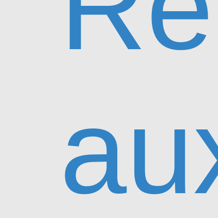
Re
au