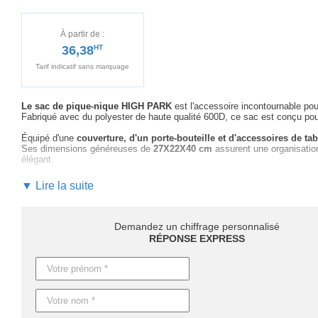
À partir de :
36,38
HT
Tarif indicatif sans marquage
Le sac de pique-nique HIGH PARK
est l'accessoire incontournable p
Fabriqué avec du polyester de haute qualité 600D, ce sac est conçu pour 
Équipé d'une
couverture, d'un porte-bouteille et d'accessoires de tab
Ses dimensions généreuses de
27X22X40 cm
assurent une organisatio
élégant.
En choisissant le sac de pique-nique HIGH PARK pour vos promotions, vo
▼ Lire la suite
entreprise. Vous bénéficiez d'
un accompagnement sur-mesure
pour cr
du marquage optimal pour maximiser la visibilité de votre logo.
Ne laissez pas passer l'opportunité de
valoriser votre marque grâce 
Demandez un chiffrage personnalisé
découvrir comment ce produit peut devenir
un atout majeur de vos str
RÉPONSE EXPRESS
Les délais de livraison peuvent varier suivant les quantités : comptez 
personnalisation. Pour toute urgence,
une production en express est 
Caractéristiques du produit :
Référence : AR1470
Nom : HIGH PARK