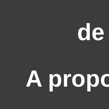
de
A prop