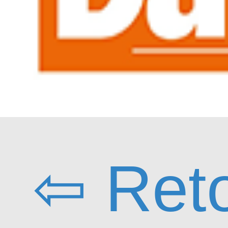
⇦ Ret