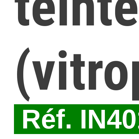
teint
(vitr
Réf. IN4