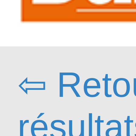
⇦ Reto
résulta