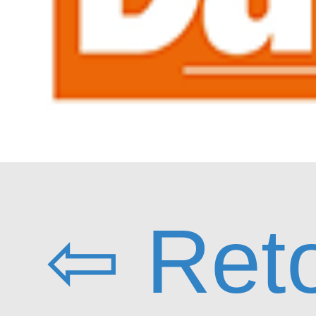
⇦ Ret