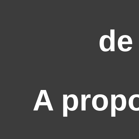
de
A prop