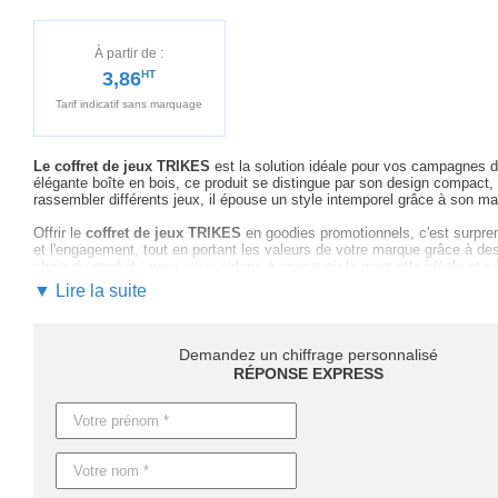
À partir de :
3,86
HT
Tarif indicatif sans marquage
Le coffret de jeux TRIKES
est la solution idéale pour vos campagnes de
élégante boîte en bois, ce produit se distingue par son design compac
rassembler différents jeux, il épouse un style intemporel grâce à son ma
Offrir le
coffret de jeux TRIKES
en goodies promotionnels, c'est surprend
et l'engagement, tout en portant les valeurs de votre marque grâce à de
choix du produit : nous vous aidons à concevoir la maquette idéale et 
▼ Lire la suite
L'expérience du jeu
et l'élégance du bois se conjuguent pour faire de
long de votre projet, depuis l'idée jusqu'à la livraison. En choisissant
Les délais de livraison pour le
coffret TRIKES
peuvent varier selon vos
Demandez un chiffrage personnalisé
jours pour les produits personnalisés
. Pour des besoins urgents, une
RÉPONSE EXPRESS
Ne tardez pas à faire
ressortir votre marque avec le coffret de jeux 
polyvalent dans
votre stratégie marketing innovante
.
Caractéristiques du produit :
Référence : KC2941
Nom : TRIKES