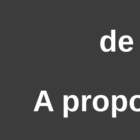
de
A prop