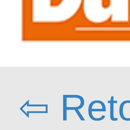
⇦ Ret