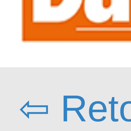
⇦ Ret