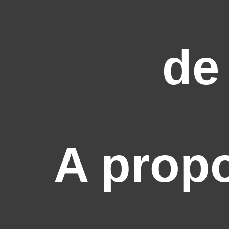
de
A prop