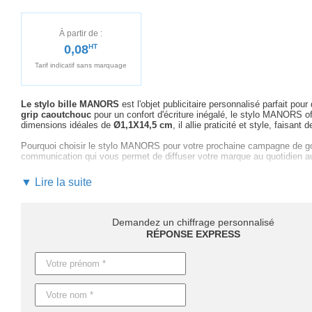
À partir de :
0,08
HT
Tarif indicatif sans marquage
Le stylo bille MANORS
est l'objet publicitaire personnalisé parfait p
grip caoutchouc
pour un confort d'écriture inégalé, le stylo MANORS of
dimensions idéales de
Ø1,1X14,5 cm
, il allie praticité et style, faisan
Pourquoi choisir le stylo MANORS pour votre prochaine campagne de good
communication qui vous permet de diffuser votre marque au quotidien au
Notre équipe experte vous accompagne
dans le choix de la couleur e
▼ Lire la suite
maquette à la livraison finale, nous vous garantissons
un suivi person
Passez à l'action dès maintenant en demandant
votre devis rapide et
publicitaires qui reflètent la qualité et le soin de vos relations profession
Demandez un chiffrage personnalisé
RÉPONSE EXPRESS
Quant aux délais, ils varient selon les quantités : comptez environ 4 jo
personnalisation. Une production express est également envisageable 
Caractéristiques du produit :
Référence : KC6217
Nom : MANORS
Dimensions : Ø1,1X14,5 CM