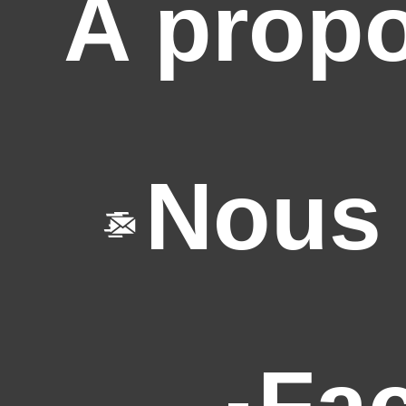
A prop
Nous 
Fa