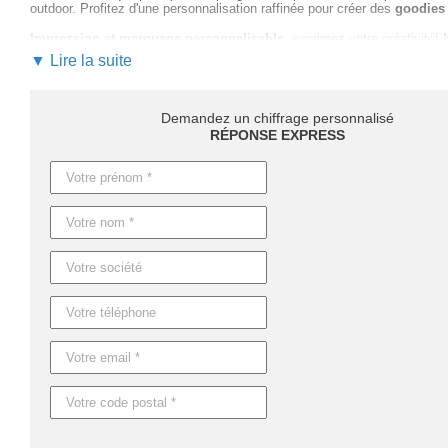
outdoor. Profitez d'une personnalisation raffinée pour créer des
goodies 
Impression et marquage personnalisable
, exprimez votre créativité!
marquage optimal pour votre logo.
▼ Lire la suite
Commandez dès maintenant votre devis rapide et personnalisé. Des délai
Pour des besoins urgents, explorez notre option express!
Demandez un chiffrage personnalisé
Misez sur la natte de siège MOMENTS
pour démarquer votre marque et 
RÉPONSE EXPRESS
Caractéristiques du produit :
Référence : KC6375
Nom : MOMENTS
Dimensions : 32X26X0,8 CM