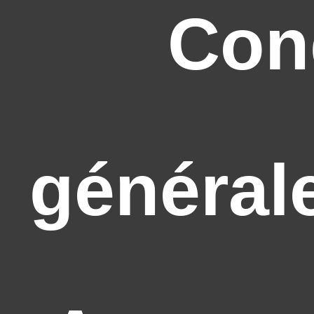
Con
général