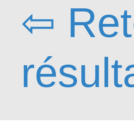
⇦ Ret
résult