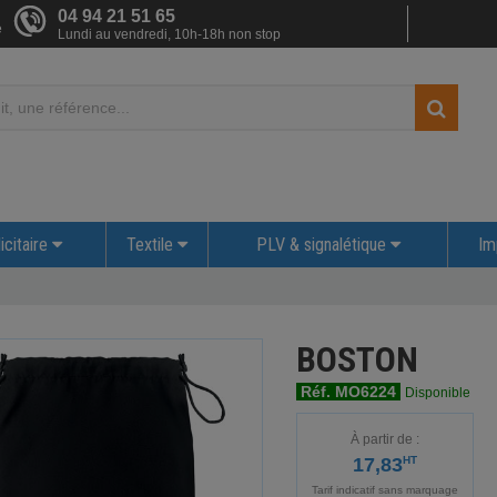
04 94 21 51 65
e
Lundi au vendredi, 10h-18h non stop
icitaire
Textile
PLV & signalétique
Im
BOSTON
Réf. MO6224
Disponible
À partir de :
17,83
HT
Tarif indicatif sans marquage