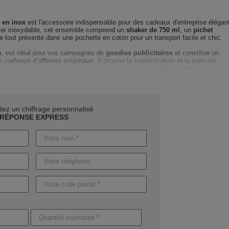
 en inox
est l'accessoire indispensable pour des cadeaux d'entreprise élégan
cier inoxydable, cet ensemble comprend un
shaker de 750 ml
, un
pichet
e tout présenté dans une pochette en coton pour un transport facile et chic.
m
, est idéal pour vos campagnes de
goodies publicitaires
et constitue un
es
cadeaux d'affaires originaux
. Il incarne la sophistication et la praticité,
nnelle à vos événements d'entreprise ou en tant que
objets promotionnels
ccompagnement personnalisé
pour que votre logo ou message soit
iverses techniques de marquage. Notre expertise vous guidera de la création à
 garantissant un
suivi réactif
et une qualité irréprochable.
z un chiffrage personnalisé
RÉPONSE EXPRESS
lexibles : comptez 4 jours ouvrables pour un set sans marquage, et entre 8 et
tions. Pour des besoins urgents, une production express est envisageable pou
les délais
.
hoisissant le
set BOSTON
. Ne tardez plus et demandez
votre devis rapide 
magnifique produit à votre stratégie marketing dès aujourd'hui !