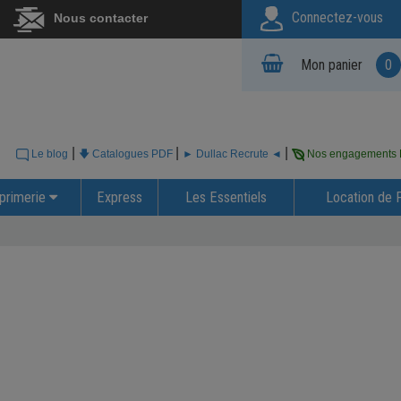
Connectez-vous
Nous contacter
Mon panier
0
|
|
|
Le blog
🡇 Catalogues PDF
► Dullac Recrute ◄
Nos engagements
primerie
Express
Les Essentiels
Location de 