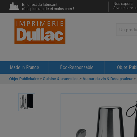
Nos experts
En direct du fabricant
à votre servic
c'est plus rapide et moins cher !
Made in France
Éco-Responsable
Objet Publ
Objet Publicitaire
>
Cuisine & ustensiles
>
Autour du vin & Décapsuleur
>