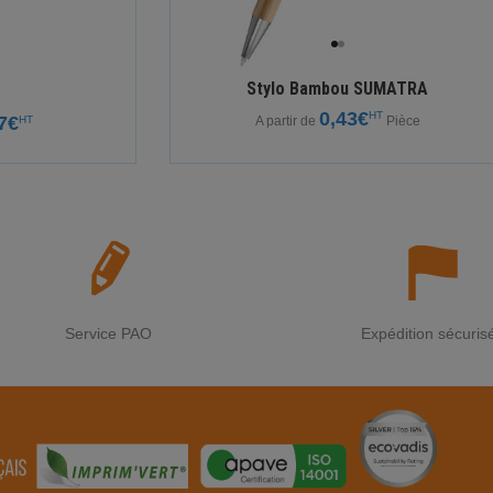
Stylo Bambou SUMATRA
0,43€
HT
7€
HT
A partir de
Pièce
Service PAO
Expédition sécuris