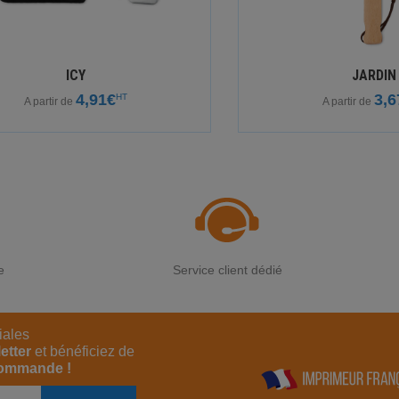
ICY
JARDIN
4,91€
3,6
HT
A partir de
A partir de
e
Service client dédié
iales
etter
et bénéficiez de
commande !