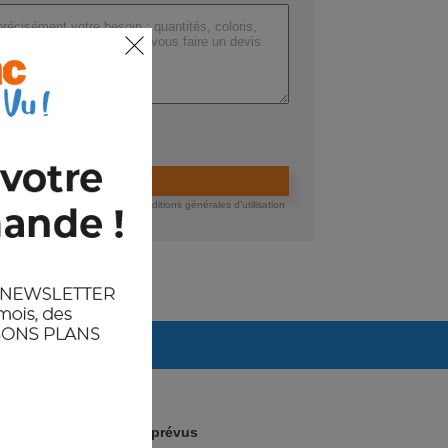
ers (max 200 Mo) :
ider la demande de devis
 devis, vous acceptez nos conditions générales d'utilisation
té des données.
Arrivages prévus