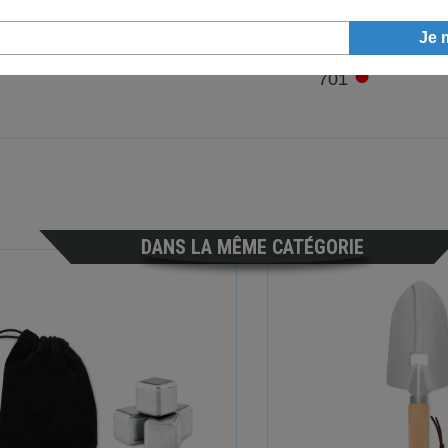
●
701
DANS LA MÊME CATÉGORIE