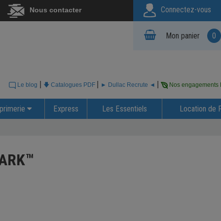
Connectez-vous
Nous contacter
Mon panier
0
|
|
|
Le blog
🡇 Catalogues PDF
► Dullac Recrute ◄
Nos engagements
primerie
Express
Les Essentiels
Location de 
ARK™