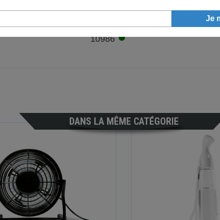
●
10986
DANS LA MÊME CATÉGORIE