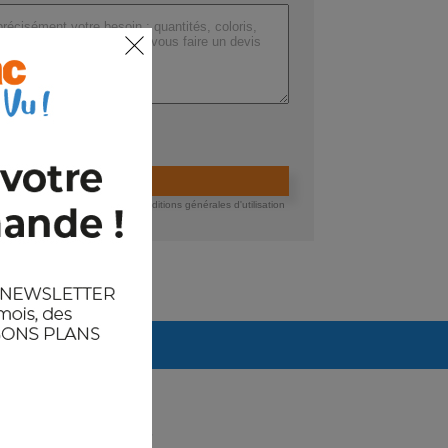
ers (max 200 Mo) :
ider la demande de devis
 devis, vous acceptez nos conditions générales d'utilisation
té des données.
Arrivages prévus