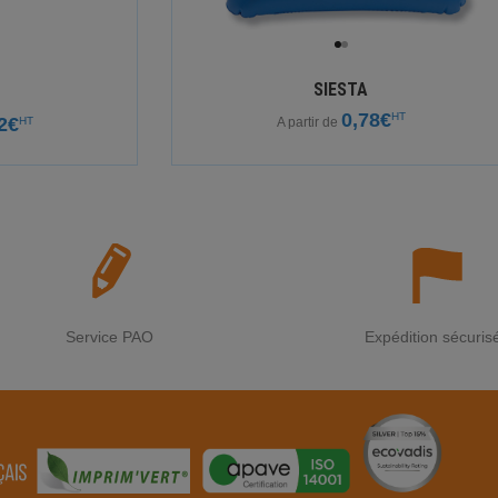
SIESTA
0,78€
HT
2€
HT
A partir de
Service PAO
Expédition sécuris