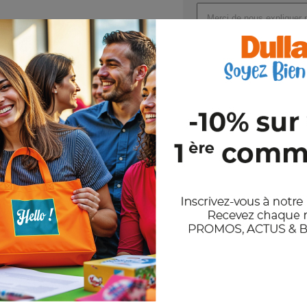
Référence : MO6226
Nom : GROWBOOKMARK™
Dimensions : 15X5,5X0,2 CM
Joindre un ou plusieurs fichi
Val
En nous envoyant votre demande de
et notre politique de confidentiali
Stocks