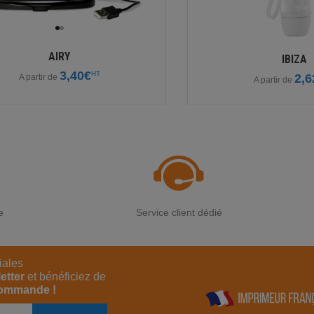
AIRY
IBIZA
3,40€
HT
2,6
A partir de
A partir de
e
Service client dédié
iales
etter
et bénéficiez de
commande !