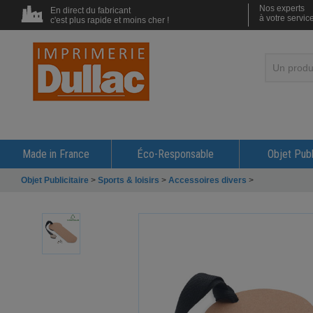
Nos experts
En direct du fabricant
à votre servic
c'est plus rapide et moins cher !
Made in France
Éco-Responsable
Objet Publ
Objet Publicitaire
>
Sports & loisirs
>
Accessoires divers
>