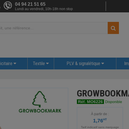
04 94 21 51 65
e
Lundi au vendredi, 10h-18h non stop
icitaire
Textile
PLV & signalétique
Im
GROWBOOKM
Réf. MO6226
Disponible
À partir de :
1,76
HT
Tarif indicatif sans marquage