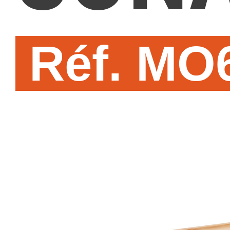
Réf. MO