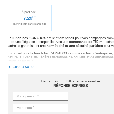
À partir de :
7,29
HT
Tarif indicatif sans marquage
La lunch box SONABOX
est le choix parfait pour vos campagnes d'obj
offre une élégance intemporelle avec une
contenance de 750 ml
, idéa
latérales garantissent une
herméticité et une sécurité parfaites
pour vo
En optant pour
la lunch box SONABOX comme cadeau d'entreprise
,
naturelle
. Grâce aux
légères variations de couleur et de dimensio
image de marque.
▼ Lire la suite
Notre équipe vous accompagne à chaque étape : du choix des options de
suivi professionnel personnalis
pour garantir la réussite de vos cam
Pour les commandes sans marquage,
les délais de livraison sont de
Demandez un chiffrage personnalisé
option de production express disponible sur demande pour raccourcir les
RÉPONSE EXPRESS
lunch box SONABOX un atout stratégique
de vos initiatives marketin
Caractéristiques du produit :
Référence : MO6301
Nom : SONABOX
Dimensions : 16X11X5.5CM