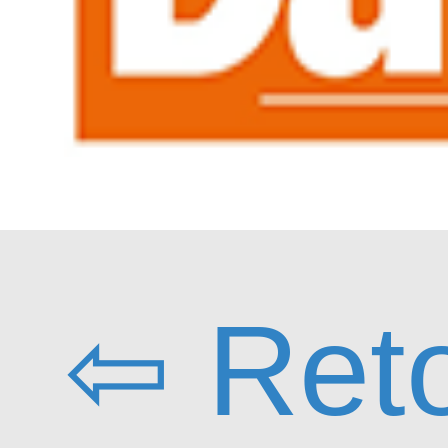
⇦ Ret