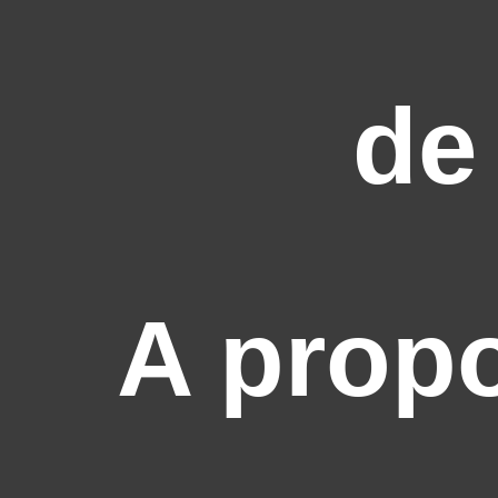
de
A prop