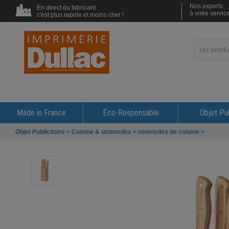
Nos experts
En direct du fabricant
à votre servic
c'est plus rapide et moins cher !
Made in France
Éco-Responsable
Objet Pub
Objet Publicitaire
>
Cuisine & ustensiles
>
ustensiles de cuisine
>