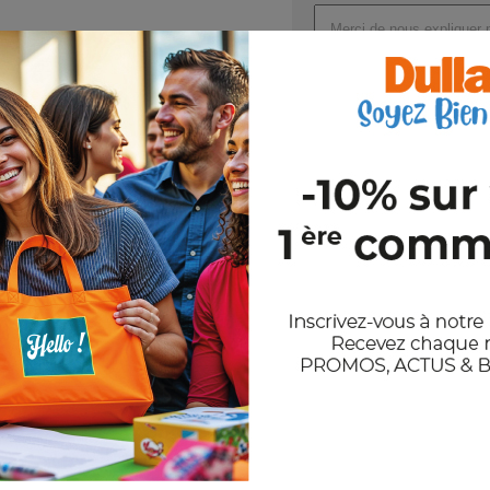
Nom : GOURMET
Dimensions : 9X7X34CM
Joindre un ou plusieurs fichi
Val
En nous envoyant votre demande de
et notre politique de confidentiali
Stocks