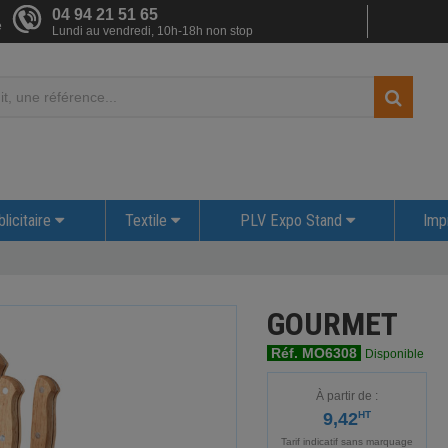
04 94 21 51 65
e
Lundi au vendredi, 10h-18h non stop
licitaire
Textile
PLV Expo Stand
Imp
GOURMET
Réf. MO6308
Disponible
À partir de :
9,42
HT
Tarif indicatif sans marquage