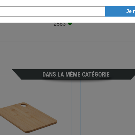
●
2583
DANS LA MÊME CATÉGORIE