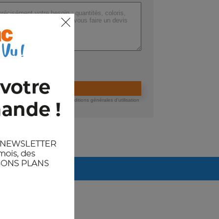
ers (max 200 Mo) :
ider la demande de devis
 devis, vous acceptez nos conditions générales d'utilisation
té des données.
Arrivages prévus