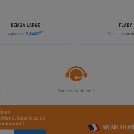
BEMGA LARGE
FLABY
2,54€
HT
Demander un dev
A partir de
e
Service client dédié
iales
etter
et bénéficiez de
commande !