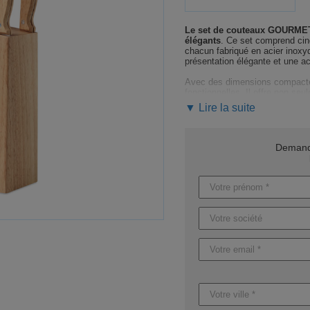
Le set de couteaux GOURME
élégants
. Ce set comprend cinq
chacun fabriqué en acier inoxy
présentation élégante et une ac
Avec des dimensions compacte
fonctionnelles. Il offre non se
esthétique naturelle et chaleur
▼ Lire la suite
Faites de ce set de couteaux 
constitue un excellent choix pou
un produit pratique et durabl
Demande
Nos experts sont à votre dispos
assurons un accompagnemen
pour
mettre en valeur votre 
Les délais de livraison peuvent
marquages
et entre
8 et 12 j
option de production express s
Demandez dès maintenant vot
peut devenir l'élément clé de v
d'année.
Caractéristiques du produit :
Référence : MO6308