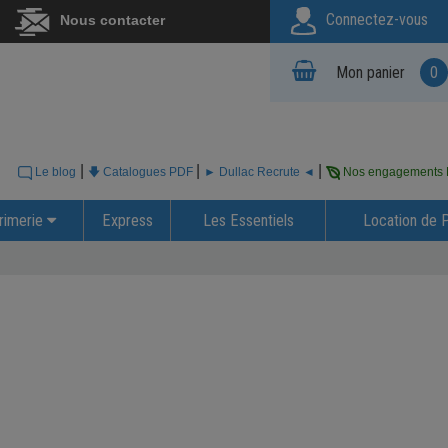
Connectez-vous
Nous contacter
Mon panier
0
|
|
|
Le blog
🡇 Catalogues PDF
► Dullac Recrute ◄
Nos engagements
rimerie
Express
Les Essentiels
Location de 