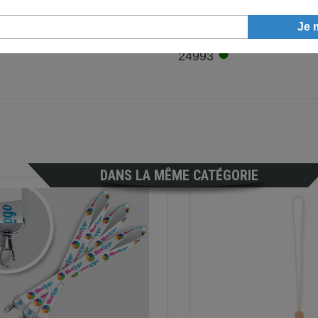
●
24993
DANS LA MÊME CATÉGORIE