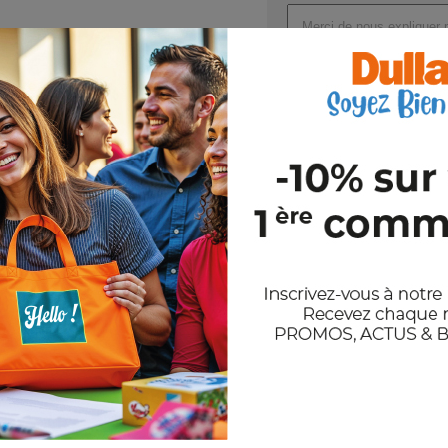
Nom : BOWYARD
Dimensions : 2X56CM
Joindre un ou plusieurs fichi
Val
En nous envoyant votre demande de
et notre politique de confidentiali
Stocks