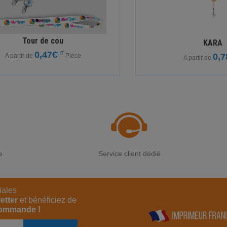
Tour de cou
KARA
0,47€
HT
0,7
A partir de
Pièce
A partir de
e
Service client dédié
iales
etter
et bénéficiez de
commande !