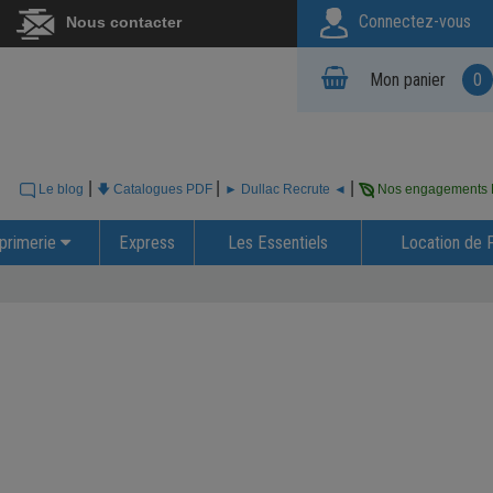
Connectez-vous
Nous contacter
Mon panier
0
|
|
|
Le blog
🡇 Catalogues PDF
► Dullac Recrute ◄
Nos engagements
primerie
Express
Les Essentiels
Location de 