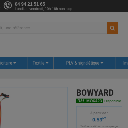
04 94 21 51 65
e
Lundi au vendredi, 10h-18h non stop
icitaire
Textile
PLV & signalétique
Im
BOWYARD
Réf. MO6423
Disponible
À partir de :
0,53
HT
Tarif indicatif sans marquage