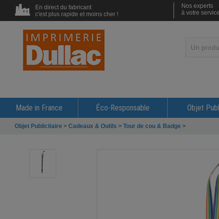
Nos experts
En direct du fabricant
à votre servic
c'est plus rapide et moins cher !
Made in France
Éco-Responsable
Objet Publ
Objet Publicitaire
>
Cadeaux & Outils
>
Tour de cou & Badge
>