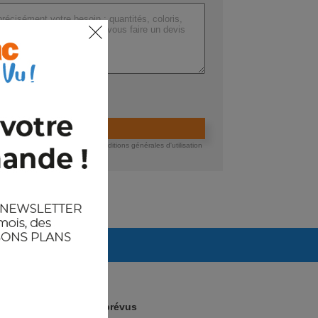
ers (max 200 Mo) :
ider la demande de devis
 devis, vous acceptez nos conditions générales d'utilisation
té des données.
Arrivages prévus