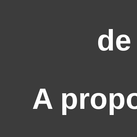
de
A prop