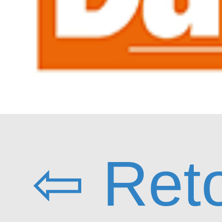
⇦ Ret