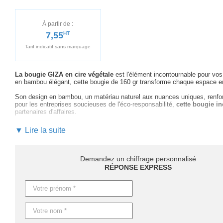
À partir de :
7,55
HT
Tarif indicatif sans marquage
La bougie GIZA en cire végétale
est l'élément incontournable pour vos
en bambou élégant, cette bougie de 160 gr transforme chaque espace en
Son design en bambou, un matériau naturel aux nuances uniques, renforc
pour les entreprises soucieuses de l'éco-responsabilité,
cette bougie inc
partenaires d'affaires.
Offrez la bougie GIZA
en cadeau promotionnel lors de vos événement
▼ Lire la suite
permettent de la personnaliser facilement avec
votre logo ou message
En choisissant de collaborer avec nous, vous bénéficiez d'un
accompag
de la maquette et le choix du marquage optimal.
Notre équipe dédiée
s
Demandez un chiffrage personnalisé
professionnelle.
RÉPONSE EXPRESS
Anticipez vos besoins
avec des délais de livraison adaptés : 4 jours 
personnalisation. Pour des nécessités plus urgentes, une production en
Demandez votre devis personnalisé aujourd'hui
et positionnez la bo
Caractéristiques du produit :