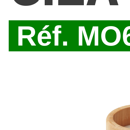
Réf. MO