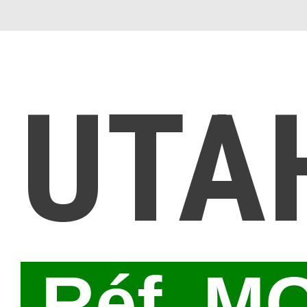
UTA
Réf. M