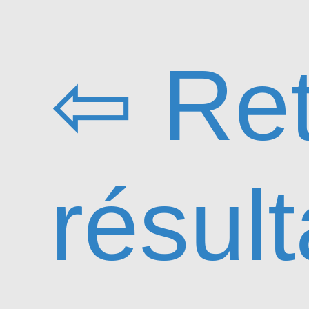
⇦ Ret
résult