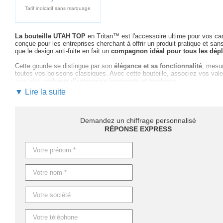
Tarif indicatif sans marquage
La bouteille UTAH TOP
en Tritan™ est l'accessoire ultime pour vos 
conçue pour les entreprises cherchant à offrir un produit pratique et san
que le design anti-fuite en fait un
compagnon idéal pour tous les dép
Cette gourde se distingue par son
élégance et sa fonctionnalité
, mesu
toutes vos boissons classiques. Avec cette bouteille, associez vos val
avec des
cadeaux d'entreprise innovants et tendance
.
▼ Lire la suite
Notre équipe d'experts
est disponible pour vous guider à chaque étape,
aidons à choisir le marquage optimal pour garantir un impact maximal 
Les délais de production varient selon vos besoins :
4 jours ouvrables
Demandez un chiffrage personnalisé
personnalisés
. Pour les urgences, une
production express
est possibl
RÉPONSE EXPRESS
Ne passez pas à côté de l'opportunité de renforcer votre image avec la
comment cet article peut devenir un pilier de votre stratégie marketing.
Caractéristiques du produit :
Référence : MO6680
Nom : UTAH TOP
Dimensions : Ø7X27.5CM