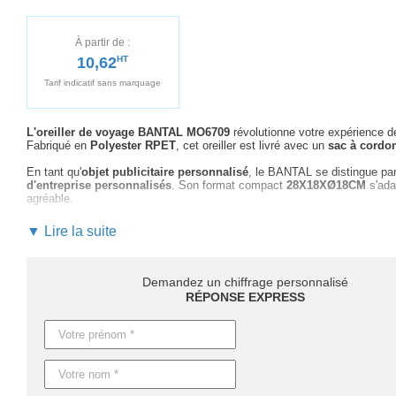
À partir de :
10,62
HT
Tarif indicatif sans marquage
L'oreiller de voyage BANTAL MO6709
révolutionne votre expérience d
Fabriqué en
Polyester RPET
, cet oreiller est livré avec un
sac à cordo
En tant qu'
objet publicitaire personnalisé
, le BANTAL se distingue par
d'entreprise personnalisés
. Son format compact
28X18XØ18CM
s'ada
agréable.
Optez pour cet oreiller comme
cadeau promotionnel écologique
et pr
▼ Lire la suite
le choix de marquages adaptés pour maximiser la visibilité de votre mar
suivi personnalisé et réactif
.
Les délais de fabrication varient selon la quantité : comptez 4 jours ou
Demandez un chiffrage personnalisé
production en express est possible sur demande pour raccourcir les déla
RÉPONSE EXPRESS
Contactez-nous dès maintenant pour un devis rapide et personnali
de communication et
fasciner vos clients
avec son design innovant et 
Caractéristiques du produit :
Référence : MO6709
Nom : BANTAL