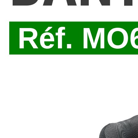
Réf. MO