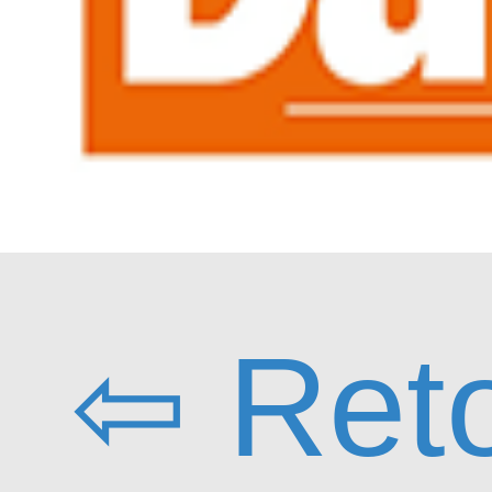
⇦ Ret