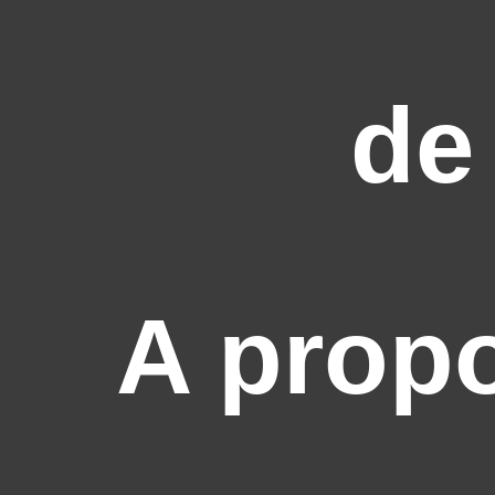
de
A prop