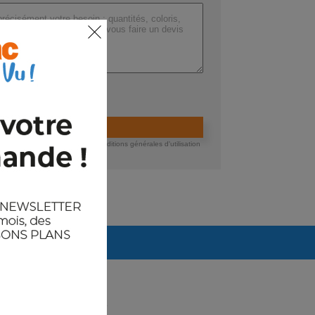
ers (max 200 Mo) :
ider la demande de devis
 devis, vous acceptez nos conditions générales d'utilisation
té des données.
Arrivages prévus