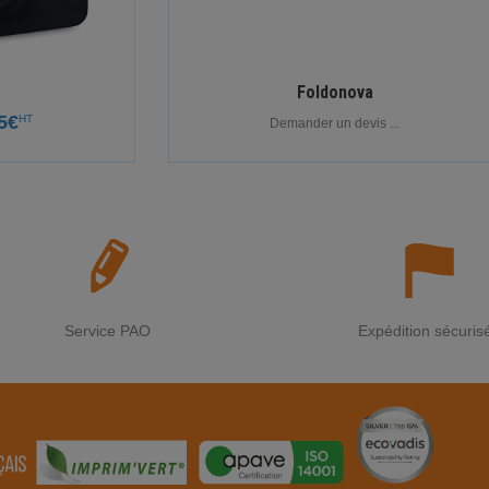
N
Foldonova
5€
HT
Demander un devis ...
Service PAO
Expédition sécuris