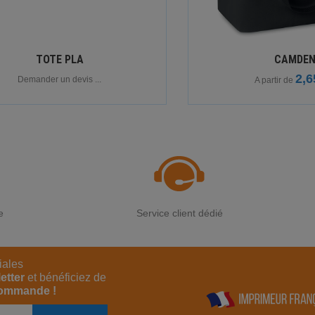
TOTE PLA
CAMDE
2,6
Demander un devis ...
A partir de
e
Service client dédié
iales
etter
et bénéficiez de
commande !