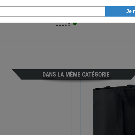
●
11196
DANS LA MÊME CATÉGORIE