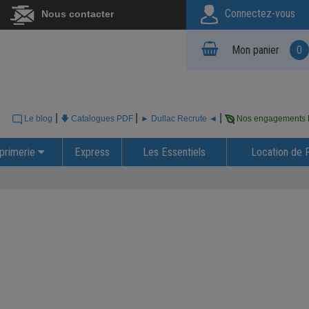
Connectez-vous
Nous contacter
Mon panier
0
|
|
|
Le blog
🡇 Catalogues PDF
► Dullac Recrute ◄
Nos engagements
primerie
Express
Les Essentiels
Location de 