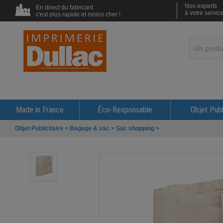
Nos experts
En direct du fabricant
à votre servic
c'est plus rapide et moins cher !
Made in France
Éco-Responsable
Objet Publ
Objet Publicitaire
>
Bagage & sac
>
Sac shopping
>