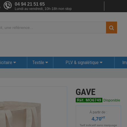
04 94 21 51 65
e
Lundi au vendredi, 10h-18h non stop
icitaire
Textile
PLV & signalétique
Im
GAVE
Réf. MO6749
Disponible
À partir de :
4,70
HT
Tarif indicatif sans marquage