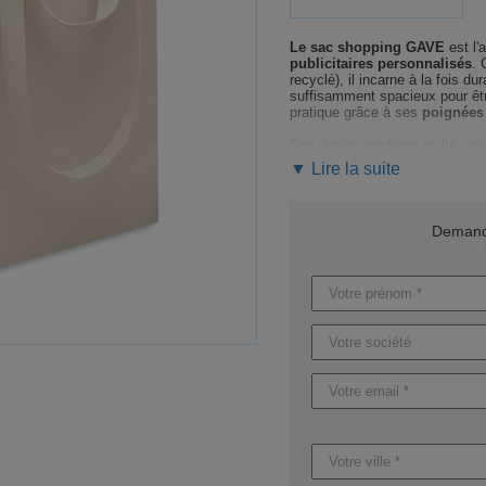
Le sac shopping GAVE
est l'
publicitaires personnalisés
. 
recyclé), il incarne à la fois du
suffisamment spacieux pour êtr
pratique grâce à ses
poignées
Son design moderne inclut un
sécurisée pour vos essentiels.
▼ Lire la suite
et sécurisée pour toutes vos co
Choisissez de personnaliser ce
Demande
Notre équipe dédiée vous gu
logo ou votre message. Du conce
vous garantir satisfaction et ori
Ne laissez pas passer cette opp
Demandez dès maintenant vot
stratégie marketing éco-respon
Les délais de production peuv
produits sans marquage
, et 
proposons des productions expr
Caractéristiques du produit :
Référence : MO6749
Nom : GAVE