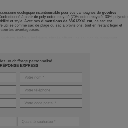
accessoire écologique incontournable pour vos campagnes de
goodies
Confectionné à partir de poly coton recyclé (70% coton recyclé, 30% polyeste
rabilité et style. Avec ses
dimensions de 38X12X41 cm
, ce sac est
e utilisé comme sac de plage ou sac à provisions, tout en restant léger et
 courtes avantageuses
.
e
pochette latérale intérieure zippée
offrant une solution de rangement
 Avec une texture robuste de
380 gr/m²
, ce sac garantit une utilisation durabl
urses ou sorties en plein air.
 sac et bénéficiez d'un
accompagnement professionnel
.
z un chiffrage personnalisé
ide
dans le choix des couleurs et du marquage qui mettront en valeur votre
RÉPONSE EXPRESS
pt initial à la livraison finale, nous assurons
un suivi personnalisé
pour
ginalité.
ortunité d’
affirmer votre engagement écologique
avec le sac GAVE.
re
devis rapide et personnalisé
et faites de ce produit un pilier de votre
sable.
ent varier selon la quantité commandée : comptez
4 jours ouvrables pour de
entre
8 et 12 jours pour ceux avec personnalisation
. Sur demande, nous
ess pour des livraisons encore plus rapides.