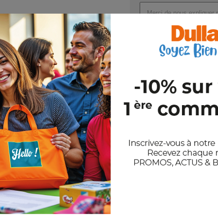
Dimensions : 38X12X41CM
Joindre un ou plusieurs fichi
Val
En nous envoyant votre demande de
et notre politique de confidentiali
Stocks