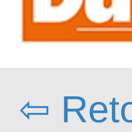
⇦ Ret