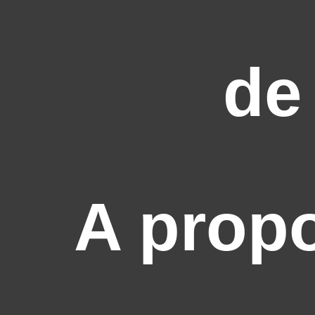
de
A prop