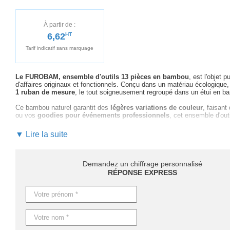
À partir de :
6,62
HT
Tarif indicatif sans marquage
Le FUROBAM, ensemble d'outils 13 pièces en bambou
, est l'objet 
d'affaires originaux et fonctionnels. Conçu dans un matériau écologiqu
1 ruban de mesure
, le tout soigneusement regroupé dans un étui en 
Ce bambou naturel garantit des
légères variations de couleur
, faisant
ou vos
goodies pour événements professionnels
, cet ensemble d'out
En optant pour la personnalisation de ce produit, vous bénéficiez d'un
a
▼ Lire la suite
vous conseiller
sur le choix du marquage publicitaire optimal pour valo
Ne laissez pas passer l'opportunité de
sublimer vos campagnes marke
rapide et personnalisé
. Vous serez assuré d'un service sur mesure, du
Demandez un chiffrage personnalisé
RÉPONSE EXPRESS
Concernant les délais, comptez
4 jours ouvrables
pour les produits s
une
production express est possible sur demande
, afin que votre pr
Caractéristiques du produit :
Référence : MO6757
Nom : FUROBAM
Dimensions : 14,3X9,3X3,2CM