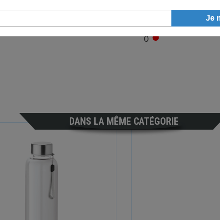
●
0
DANS LA MÊME CATÉGORIE