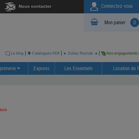
Connectez-vous
Nous contacter
Mon panier
0
|
|
|
Le blog
🡇 Catalogues PDF
► Dullac Recrute ◄
Nos engagements
primerie
Express
Les Essentiels
Location de 
tock