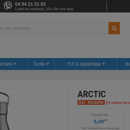
04 94 21 51 65
e
Lundi au vendredi, 10h-18h non stop
icitaire
Textile
PLV & signalétique
Im
ARCTIC
Réf. MO6896
En rupture de s
À partir de :
5,00
HT
Tarif indicatif sans marquage