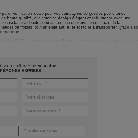
 paroi
est l'option idéale pour vos campagnes de goodies publicitaires.
 de haute qualité
, elle combine
design élégant et robustesse
avec une
tion isolante à double paroi assure une conservation optimale de la
haudes ou froides, tout en étant
anti fuite et facile à transporter
, grâce à s
e pratique
.
uteille ARCTIC comme objet publicitaire
, vous optez pour un produit à la fo
 pour promouvoir votre marque de manière écoresponsable. Ses dimensions,
é parfait pour les déplacements de vos clients et collaborateurs.
ARCTIC et profitez d'un
accompagnement sur-mesure par notre équipe
 sur le choix des couleurs et du marquage, pour un impact visuel optimal de
z un chiffrage personnalisé
création de la maquette à la finalisation
, nous assurons un suivi personnali
RÉPONSE EXPRESS
s besoins.
de
démarquer votre marque avec la bouteille ARCTIC
. Demandez dès
 et personnalisé
, et découvrez comment cet objet peut booster votre stratég
uits sans marquages sont prêts en
4 jours ouvrables
. Pour la personnalisation
n service express est également disponible sur demande pour raccourcir les