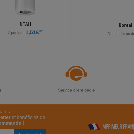
UTAH
Boreal
1,51€
HT
A partir de
Demander un dev
e
Service client dédié
iales
etter
et bénéficiez de
commande !