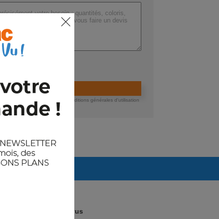
ers (max 200 Mo) :
ider la demande de devis
 devis, vous acceptez nos conditions générales d'utilisation
té des données.
Arrivages prévus