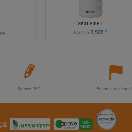
SPOT EIGHT
0,92€
HT
A partir de
is ...
Service PAO
Expédition sécuris