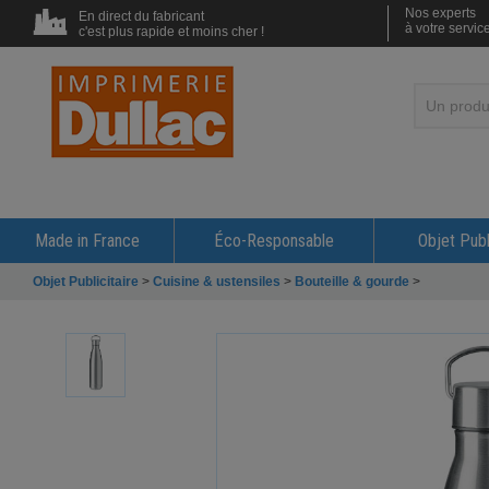
Nos experts
En direct du fabricant
à votre servic
c'est plus rapide et moins cher !
Made in France
Éco-Responsable
Objet Publ
Objet Publicitaire
>
Cuisine & ustensiles
>
Bouteille & gourde
>