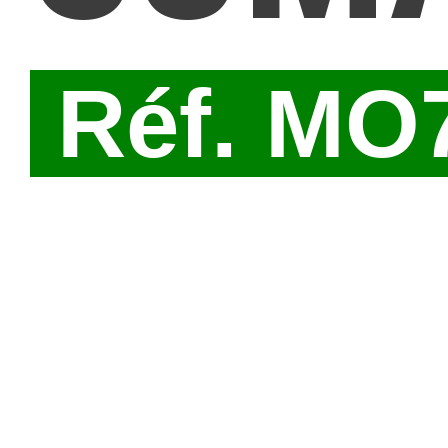
Réf. MO