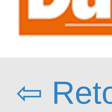
⇦ Ret