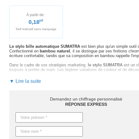
À partir de :
0,18
HT
Tarif indicatif sans marquage
Le stylo bille automatique SUMATRA
est bien plus qu'un simple outil 
Confectionné en
bambou naturel
, il se distingue par ses finitions chr
écriture confortable, tandis que sa composition en bambou rappelle l'im
Dans le cadre de vos stratégies marketing,
le stylo SUMATRA
est un c
toujours à portée de main. Les légères variations de couleur et de déc
Personnaliser le stylo SUMATRA avec votre logo permet de créer un cade
▼ Lire la suite
assiste
tout au long du processus : du choix des techniques de marquag
pour chaque étape de votre projet.
En termes de délais, il faut compter 4 jours ouvrables pour des stylos s
Demandez un chiffrage personnalisé
besoins urgents, une production express peut être organisée.
RÉPONSE EXPRESS
Ne laissez pas passer l'occasion de faire parler de votre marque avec l
devis rapide et personnalisé
, et mettez en avant votre entreprise de m
Caractéristiques du produit :
Référence : MO7318
Nom : SUMATRA