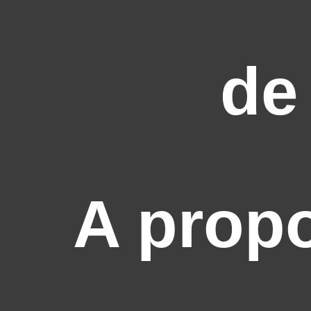
de
A prop