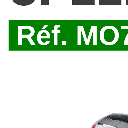
Réf. MO