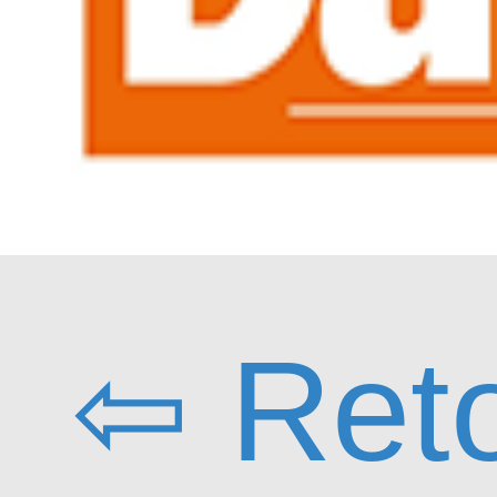
⇦ Ret