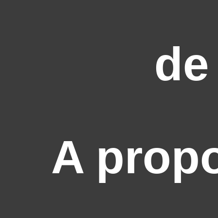
de
A prop