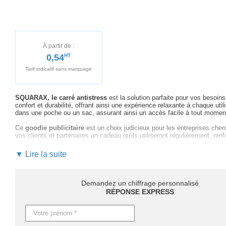
À partir de :
0,54
HT
Tarif indicatif sans marquage
SQUARAX, le carré antistress
est la solution parfaite pour vos besoins
confort et durabilité, offrant ainsi une expérience relaxante à chaque uti
dans une poche ou un sac, assurant ainsi un accès facile à tout momen
Ce
goodie publicitaire
est un choix judicieux pour les entreprises che
vos clients et partenaires un cadeau qu'ils utiliseront régulièrement, ren
En choisissant le carré antistress SQUARAX, vous bénéficiez d'
un acc
▼ Lire la suite
conseiller sur le choix des couleurs et des techniques de marquage les
la personnalisation, nous vous garantissons
un suivi personnalisé et at
Ne laissez pas passer l'occasion de renforcer votre stratégie marketi
Demandez un chiffrage personnalisé
découvrir toutes les possibilités de personnalisation de ce produit phare 
RÉPONSE EXPRESS
Les délais de livraison peuvent varier en fonction de la quantité com
jours pour ceux personnalisés
. Pour toute urgence, une production ex