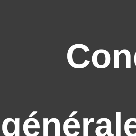
Con
général