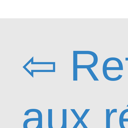
⇦ Re
aux r