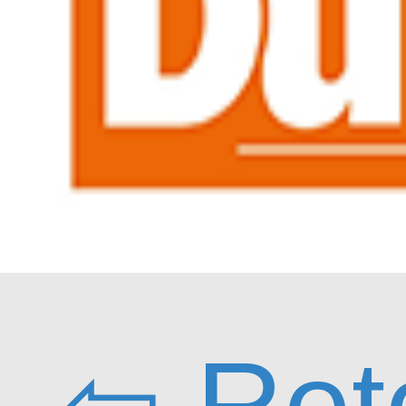
⇦ Ret