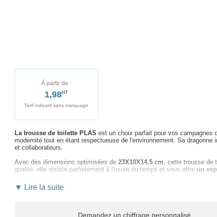
À partir de :
1,98
HT
Tarif indicatif sans marquage
La trousse de toilette PLAS
est un choix parfait pour vos campagnes d
modernité tout en étant respectueuse de l'environnement. Sa dragonne in
et collaborateurs.
Avec des dimensions optimisées de
23X10X14,5 cm
, cette trousse de
qualité, elle résiste parfaitement à l'usure du temps et vous offre
un esp
Personnalisez votre trousse PLAS pour maximiser l'impact de votre ma
▼ Lire la suite
d'un accompagnement professionnel tout au long du processus.
Notre 
votre logo ou message. De la
création de la maquette à la finalisation
Ne manquez pas l'occasion d'augmenter la visibilité de votre marque a
Demandez un chiffrage personnalisé