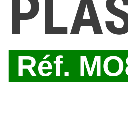
PLA
Réf. M