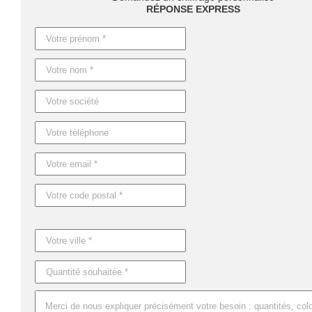
personnalisé
et voyez comment cet article peut devenir
un élément cl
RÉPONSE EXPRESS
En ce qui concerne les délais, ils varient en fonction de la quantité 
jours pour des produits personnalisés
. Si vous avez besoin d'une pr
Caractéristiques du produit :
Référence : MO8334
Nom : PLAS
Dimensions : 23X10X14,5 CM